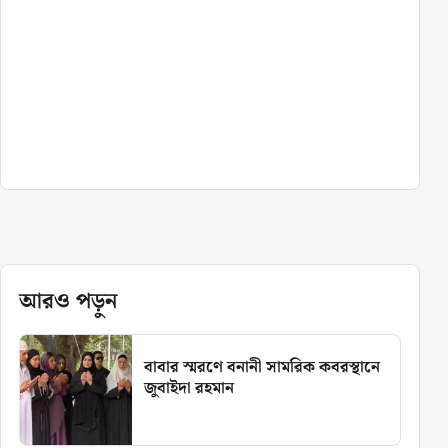
আরও পড়ুন
বাবার স্মরণে বনানী সামরিক কবরস্থানে
জুবাইদা রহমান