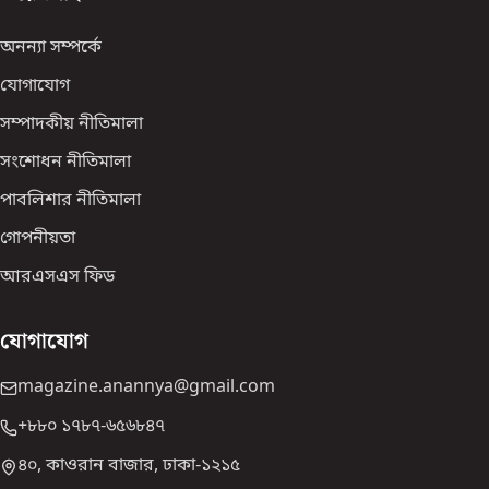
অনন্যা সম্পর্কে
যোগাযোগ
সম্পাদকীয় নীতিমালা
সংশোধন নীতিমালা
পাবলিশার নীতিমালা
গোপনীয়তা
আরএসএস ফিড
যোগাযোগ
magazine.anannya@gmail.com
+৮৮০ ১৭৮৭-৬৫৬৮৪৭
৪০, কাওরান বাজার, ঢাকা-১২১৫