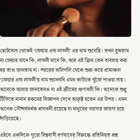
ছোটবেলা থেকেই ‘ফেয়ার এন্ড লাভলী’ এর নাম শুনেছি। তখন বুঝতাম
না ফেয়ার মানে কি, লাভলী মানে কি, আর এই ক্রিম কেন ব্যবহার করা
হয় তাও জানতাম না। শহরের অলিগলি থেকে শুরু করে গ্রামাঞ্চল
‘ফেয়ার এন্ড লাভলী’র নাম শুনেননি এমন কাউকে খুঁজে পাওয়া দায়।
অনেকে আবার জানতেনও না এই ক্রীমের গুণাবলী কি। অনেকে শুধু
টিভিতে নানান রকমের বিজ্ঞাপন দেখে আকৃষ্ট হতেন এর উপর। এমন
অনেক সৌন্দর্যবর্ধক প্রসাধনী রয়েছে যা মানুষের ভরসার জায়গা হয়ে
দাঁড়িয়েছে।
এইযে একদিকে পুরো বিশ্ববাসী বর্ণবাদের বিরুদ্ধে প্রতিনিয়ত প্রশ্ন