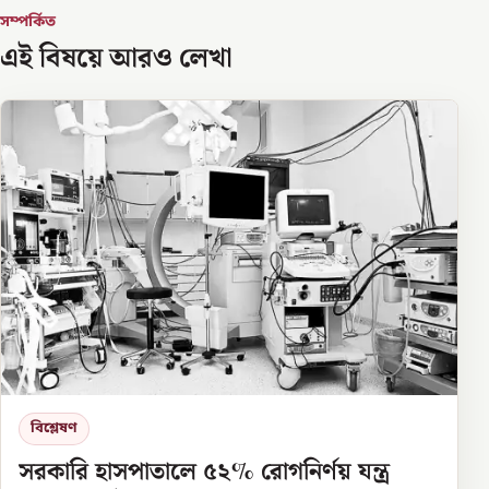
সম্পর্কিত
এই বিষয়ে আরও লেখা
বিশ্লেষণ
সরকারি হাসপাতালে ৫২% রোগনির্ণয় যন্ত্র