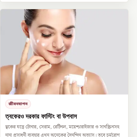
জীবনযাপন
ত্বকেরও দরকার ফাস্টিং বা উপবাস
ত্বকের যত্নে টোনার, সেরাম, রেটিনল, ময়েশ্চারাইজার ও সানস্ক্রিনসহ
নানা প্রসাধনী ব্যবহার এখন অনেকের দৈনন্দিন অভ্যাস। তবে চর্মরোগ