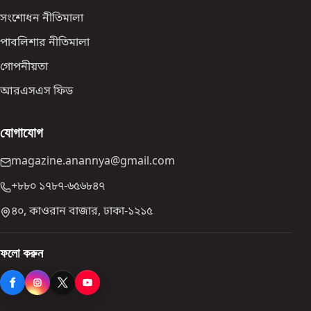
সংশোধন নীতিমালা
পাবলিশার নীতিমালা
গোপনীয়তা
আরএসএস ফিড
যোগাযোগ
magazine.anannya@gmail.com
+৮৮০ ১৭৮৭-৬৫৬৮৪৭
৪০, কাওরান বাজার, ঢাকা-১২১৫
ফলো করুন