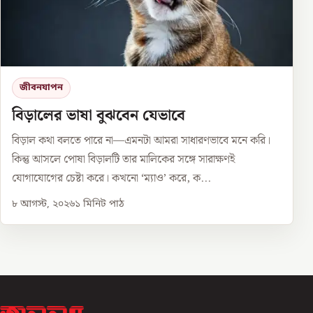
জীবনযাপন
বিড়ালের ভাষা বুঝবেন যেভাবে
বিড়াল কথা বলতে পারে না—এমনটা আমরা সাধারণভাবে মনে করি।
কিন্তু আসলে পোষা বিড়ালটি তার মালিকের সঙ্গে সারাক্ষণই
যোগাযোগের চেষ্টা করে। কখনো ‘ম্যাও’ করে, ক...
৮ আগস্ট, ২০২৬
১
মিনিট পাঠ