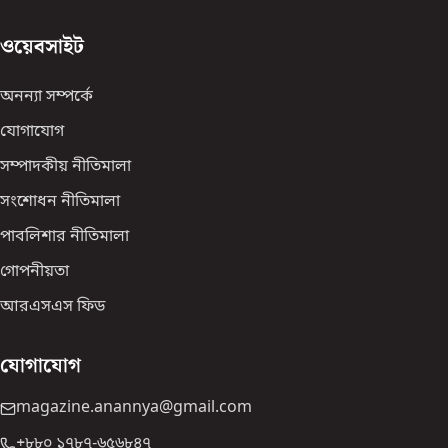
ওয়েবসাইট
অনন্যা সম্পর্কে
যোগাযোগ
সম্পাদকীয় নীতিমালা
সংশোধন নীতিমালা
পাবলিশার নীতিমালা
গোপনীয়তা
আরএসএস ফিড
যোগাযোগ
magazine.anannya@gmail.com
+৮৮০ ১৭৮৭-৬৫৬৮৪৭