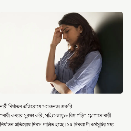
নারী নির্যাতন প্রতিরোধে সচেতনতা জরুরি
“নারী-কন্যার সুরক্ষা করি, সহিংসতামুক্ত বিশ্ব গড়ি” স্লোগানে নারী
নির্যাতন প্রতিরোধ দিবস পালিত হচ্ছে। ১৫ দিনব্যাপী কর্মসূচির মধ্য