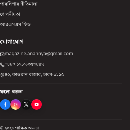
পাবলিশার নীতিমালা
গোপনীয়তা
আরএসএস ফিড
যোগাযোগ
magazine.anannya@gmail.com
+৮৮০ ১৭৮৭-৬৫৬৮৪৭
৪০, কাওরান বাজার, ঢাকা-১২১৫
ফলো করুন
© ২০২৬ পাক্ষিক অনন্যা