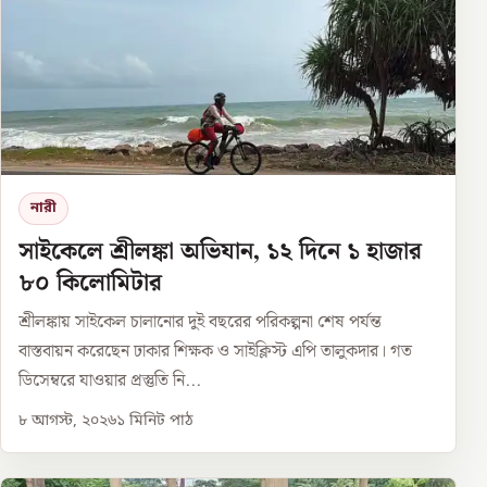
নারী
সাইকেলে শ্রীলঙ্কা অভিযান, ১২ দিনে ১ হাজার
৮০ কিলোমিটার
শ্রীলঙ্কায় সাইকেল চালানোর দুই বছরের পরিকল্পনা শেষ পর্যন্ত
বাস্তবায়ন করেছেন ঢাকার শিক্ষক ও সাইক্লিস্ট এপি তালুকদার। গত
ডিসেম্বরে যাওয়ার প্রস্তুতি নি...
৮ আগস্ট, ২০২৬
১
মিনিট পাঠ