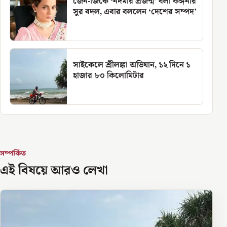
জেন-জিকে ‘নর্দমার প্রজন্ম’ বলা কঙ্গনার
সুর বদল, এবার বললেন ‘দেশের সম্পদ’
সাইকেলে শ্রীলঙ্কা অভিযান, ১২ দিনে ১
হাজার ৮০ কিলোমিটার
সম্পর্কিত
এই বিষয়ে আরও লেখা