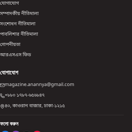
যোগাযোগ
সম্পাদকীয় নীতিমালা
সংশোধন নীতিমালা
পাবলিশার নীতিমালা
গোপনীয়তা
আরএসএস ফিড
যোগাযোগ
magazine.anannya@gmail.com
+৮৮০ ১৭৮৭-৬৫৬৮৪৭
৪০, কাওরান বাজার, ঢাকা-১২১৫
ফলো করুন