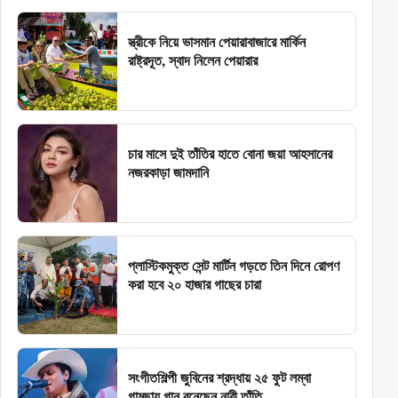
স্ত্রীকে নিয়ে ভাসমান পেয়ারাবাজারে মার্কিন
রাষ্ট্রদূত, স্বাদ নিলেন পেয়ারার
চার মাসে দুই তাঁতির হাতে বোনা জয়া আহসানের
নজরকাড়া জামদানি
প্লাস্টিকমুক্ত সেন্ট মার্টিন গড়তে তিন দিনে রোপণ
করা হবে ২০ হাজার গাছের চারা
সংগীতশিল্পী জুবিনের শ্রদ্ধায় ২৫ ফুট লম্বা
গামছায় গান বুনেছেন নারী তাঁতি