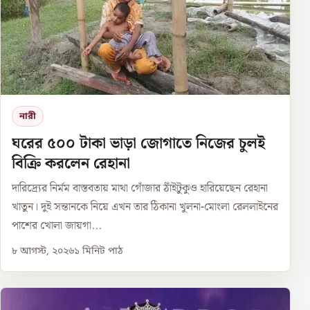
নারী
ঘরের ৫০০ টাকা ভাড়া জোগাতে নিজের চুলই
বিক্রি করলেন রেহানা
দারিদ্র্যের নির্মম বাস্তবতায় মাথা গোঁজার ঠাঁইটুকুও হারিয়েছেন রেহানা
খাতুন। দুই সন্তানকে নিয়ে এখন তার ঠিকানা খুলনা-মোংলা রেললাইনের
পাশের খোলা জায়গা...
৮ আগস্ট, ২০২৬
১
মিনিট পাঠ