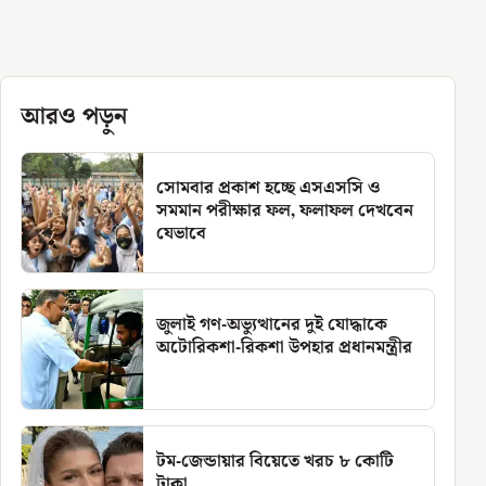
আরও পড়ুন
সোমবার প্রকাশ হচ্ছে এসএসসি ও
সমমান পরীক্ষার ফল, ফলাফল দেখবেন
যেভাবে
জুলাই গণ-অভ্যুত্থানের দুই যোদ্ধাকে
অটোরিকশা-রিকশা উপহার প্রধানমন্ত্রীর
টম-জেন্ডায়ার বিয়েতে খরচ ৮ কোটি
টাকা