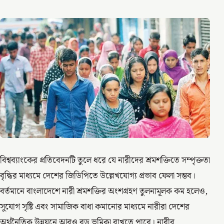
বিশ্বব্যাংকের প্রতিবেদনটি তুলে ধরে যে নারীদের শ্রমশক্তিতে সম্পৃক্ততা
বৃদ্ধির মাধ্যমে দেশের জিডিপিতে উল্লেখযোগ্য প্রভাব ফেলা সম্ভব।
বর্তমানে বাংলাদেশে নারী শ্রমশক্তির অংশগ্রহণ তুলনামূলক কম হলেও,
সুযোগ সৃষ্টি এবং সামাজিক বাধা কমানোর মাধ্যমে নারীরা দেশের
অর্থনৈতিক উন্নয়নে আরও বড় ভূমিকা রাখতে পারে। নারীর