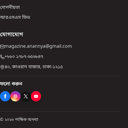
গোপনীয়তা
আরএসএস ফিড
যোগাযোগ
magazine.anannya@gmail.com
+৮৮০ ১৭৮৭-৬৫৬৮৪৭
৪০, কাওরান বাজার, ঢাকা-১২১৫
ফলো করুন
© ২০২৬ পাক্ষিক অনন্যা