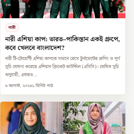
নারী
নারী এশিয়া কাপ: ভারত–পাকিস্তান একই গ্রুপে,
কবে খেলবে বাংলাদেশ?
নারী টি-টোয়েন্টি এশিয়া কাপকে সামনে রেখে টুর্নামেন্টের গ্রুপিং ও পূর্ণ
সূচি ঘোষণা করেছে এশিয়ান ক্রিকেট কাউন্সিল (এসিসি)। ঘোষিত সূচি
অনুযায়ী, এবারও...
৬ আগস্ট, ২০২৬
১
মিনিট পাঠ