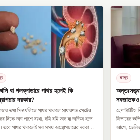
থ্য
স্বাস্থ্য
থলি বা গলব্লাডারে পাথর হলেই কি
অন্তঃসত্ত্
ত্রোপচার দরকার?
নবজাতকও 
লাডার তথা পিত্তথলিতে পাথর থাকলে সাধারণত পেটের
হেপাটাইটিস ব
র দিকে ডান পাশে ব্যথা, বমি বমি ভাব বা জন্ডিস হতে
লিভারের ক্ষত
। তবে পাথর থাকলেই সব সময় অস্ত্রোপচারের দরকা...
আগে, ডেলিভা