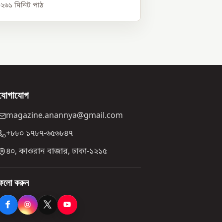
০২৬
১
মিনিট পাঠ
যোগাযোগ
magazine.anannya@gmail.com
+৮৮০ ১৭৮৭-৬৫৬৮৪৭
৪০, কাওরান বাজার, ঢাকা-১২১৫
ফলো করুন