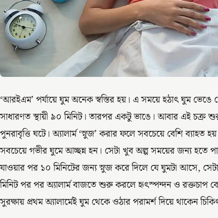
‘আরইএম’ পর্যায়ে ঘুম অনেক স্বস্তির হয়। এ সময়ে হঠাৎ ঘুম ভেঙে
সাধারণত স্থায়ী ৯০ মিনিট। তারপর একটু ভাঙে। আবার এই চক্র শু
পুনরাবৃত্তি ঘটে। অ্যালার্ম ‘স্নুজ’ করার ফলে সবচেয়ে বেশি ব্যাহত হ
সবচেয়ে গভীর ঘুমে আচ্ছন্ন হন। সেটা খুব অল্প সময়ের জন্য হতে পা
যাওয়ার পর ১০ মিনিটের জন্য স্নুজ করে দিলে যে ঘুমটা আসে, সেট
মিনিট পর পর অ্যালার্ম বাজতে শুরু করলে হৃৎস্পন্দন ও রক্তচাপ বেড়
সুরক্ষায় প্রথম অ্যালার্মেই ঘুম থেকে ওঠার পরামর্শ দিয়ে থাকেন চ