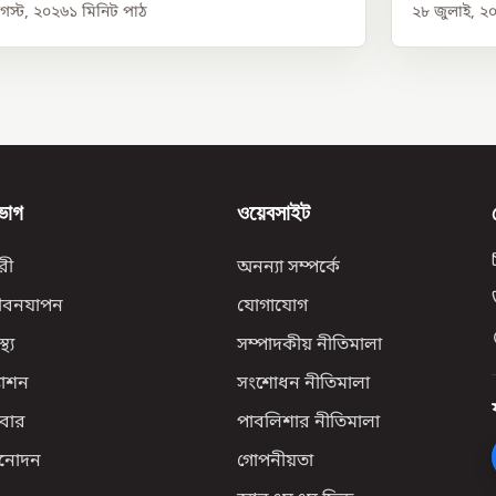
স্ট, ২০২৬
১
মিনিট পাঠ
২৮ জুলাই, ২
ভাগ
ওয়েবসাইট
রী
অনন্যা সম্পর্কে
ীবনযাপন
যোগাযোগ
্থ্য
সম্পাদকীয় নীতিমালা
যাশন
সংশোধন নীতিমালা
বার
পাবলিশার নীতিমালা
িনোদন
গোপনীয়তা