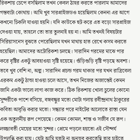
রিকশায় চেপে বসছিলাম তখন কেবল ঠাহর করতে পারলাম আমাদের
গন্তব্যটা কোথায়। আমি খুব সারপ্রাইজডও হয়েছিলাম কেননা এর আগে
কখনো চিকলি যাওয়া হয়নি। যদি কাউকে হুট করে এত বড়ো সারপ্রাইজ
দেওয়া যায়, তাহলে তো তার তুলনাই হয় না। আমি তখনই বিষয়টার
সিরিয়াসনেস বুঝতে পেরেছিলাম যখন মাথায় হাত রেখে কসম করতে
হয়েছিল। আমাদের অটোরিকশা চলছে। সারাদিন গরমের মাঝে পার
করে বৃষ্টির একটু আবহাওয়া সৃষ্টি হয়েছে। গুঁড়িগুড়ি বৃষ্টি পড়ছে অবশ্য।
তবে খুব বেশি না, অল্প। সারাদিন প্রচন্ড গরম থাকার পর যখন রাত্রিবেলা
এরকম একটু ঠান্ডা হাওয়া চলে আসে, তখন নিজের অজান্তেই কেমন
জানি একটা ভালো লাগা কাজ করে। ঠিক রিকশায় খোলা চুলের কোনো
সুন্দরীকে পাশে বসিয়ে, বঙ্গবন্ধুর মতো মোটা গলায় রবীন্দ্রনাথ ঠাকুরের
কবিতা আবৃত্তি করার মতো। সন্ধ্যার পরে নাইটের আলোতে রাস্তা যেন
এক অতুলনীয় রূপ পেয়েছে। কেমন কোমল, শান্ত ও সজীব যে রূপ।
লজ্জাবতী মেয়ের মতো সুন্দর। প্রেমে পড়লে হয়তো এই সৌন্দর্য
উপলব্ধি করা যায়। যেটা আমি যতটা না অনুভব করতেছি তার চাইতে