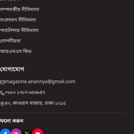
সম্পাদকীয় নীতিমালা
সংশোধন নীতিমালা
পাবলিশার নীতিমালা
গোপনীয়তা
আরএসএস ফিড
যোগাযোগ
magazine.anannya@gmail.com
+৮৮০ ১৭৮৭-৬৫৬৮৪৭
৪০, কাওরান বাজার, ঢাকা-১২১৫
ফলো করুন