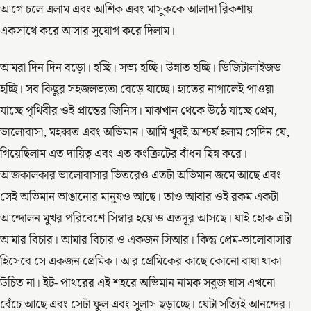
আগে চলে এলাম এবং আশিক এবং মাসুককে আলাদা রিকশায়
একসাথে করে আসার সুযোগ করে দিলাম।
আমরা দিন দিন বড়ো। হচ্ছি। সভ্য হচ্ছি। উন্নাত হচ্ছি। ডিজিটালাইজড
হচ্ছি। সব কিছুর সহজলভ্যতা বেড়ে যাচ্ছে। হাতের নাগালেই পাওয়া
যাচ্ছে পৃথিবীর ওই প্রান্তের জিনিস। মাঝখান থেকে উঠে যাচ্ছে প্রেম,
ভালোবাসা, মহব্বত এবং অভিমান। আমি খুবই আশ্চর্য হলাম সেদিন যে,
গিয়েছিলাম এত দায়িত্ব এবং এত কংক্রিটের বাঁধন ছিন্ন করে।
আজকালকার ভালোবাসার ভিতরেও এতটা অভিমান জমে আছে এবং
সেই অভিমান ভাঙানোর মানুষও আছে। তাও আবার ওই রকম একটা
আন্দোলন মুখর পরিবেশে সিম্বার হয়ে ও এতদূর আসছে। যাই হোক এটা
আমার বিচার। আমার বিচার ও একজন সিআর। কিন্তু প্রেম-ভালোবাসার
হিসেবে সে একজন প্রেমিক। আর প্রেমিকের কাছে কোনো বাধা থাকা
উচিত না। ইট- পাথরের এই শহরে অভিমান নামক সবুজ ঘাস এখনো
বেঁচে আছে এবং সেটা ফুল এবং সুলাস ছড়াচ্ছে। যেটা সত্যিই আনন্দের।