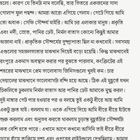
হলো। কারণ যে তিনটা নাম বলেছি, তার ভিতরে একজনের সাদা
গোলাপ ফুল পছন্দ। আমরা আরো এগিয়ে গেলাম। গেটে গিয়ে আমি
তো অবাক। সেফি সৌন্দর্য মাইরি। আমি চর এলাকার মানুষ। প্রকৃতি
এবং নদী, স্রোত, পানির ঢেউ, নির্মল বাতাস কোনো কিছুই আমার
অজানা নাই। প্রাকৃতিক সৌন্দর্যের দুষ্প্রাপ্যতা ছিল না কখনোই। সবসময়
এগুলোর সহজলভ্যতার মাঝখান দিয়েই বড়ো হয়েছি। কিন্তু মাঝখানেই
রংপুরে একমাস অবস্থান করার পর বুঝতে পারলাম, কংক্রিটের এই
শহরের মাঝখানে প্রেম ভালোবাসা জিনিসগুলো খুবই কম। চার
দেয়ালের মাঝখানে ভালোবাসটা বন্দি হয়ে আছে। ঠিক এই মুহূর্তে যখন
চিকলিতে ঢুকলাম নির্মল বাতাস আর পানির ঢেউ আমাকে মুগ্ধ করল।
দুই নাম্বার গেট পার হওয়ার পর ও বলছে তুই একটু ধীরে আয় আমি
একটু দ্রুত যাই। বললাম যা। ওকে এগিয়ে দিয়ে আমি ধীরে ধীরে হাঁটতে
শুরু করলাম এবং অনুভব করতে থাকলাম চূড়ান্ত মুহূর্তটার সৌন্দর্যটা
কত বেশি হতে পারে। এখানে আগে কখনো আসিনি তাই ধীরে ধীরে
ডানে বাঁয়ে তাকিয়ে দৃশ্য এবং ওপরের লাইটগুলো দেখছিলাম। আমার