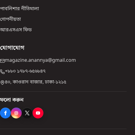
পাবলিশার নীতিমালা
গোপনীয়তা
আরএসএস ফিড
যোগাযোগ
magazine.anannya@gmail.com
+৮৮০ ১৭৮৭-৬৫৬৮৪৭
৪০, কাওরান বাজার, ঢাকা-১২১৫
ফলো করুন