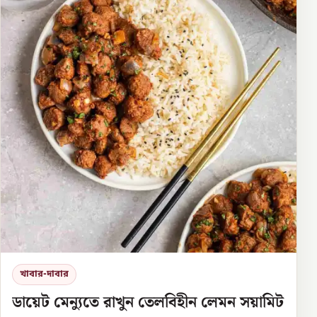
খাবার-দাবার
ডায়েট মেন্যুতে রাখুন তেলবিহীন লেমন সয়ামিট