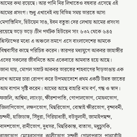
আমের কথা রয়েছে। আর পানি নির লিখাতেও বহুবার এসেছে এই
আমের প্রসংগ। শুধু এখানেই নয় বিভিন্ন সময় ভারতে আসা
মেগাস্তিনিস, হিউয়েন সাঙ, ইবন বতুতা দের লেখায় আমের প্রসংসা
রয়েছে ভড়ে ভড়ে।চীন পর্যটক হিউয়েন সাং ৬৩২ থেকে ৬৪৫
খ্রিস্টাব্দের মধ্যে এ অঞ্চলে ভ্রমণে এসে বাংলাদেশের আমকে
বিশ্ববাসীর কাছে পরিচিত করেন। তারপর মধ্যযুগে আকবর জাহাঙ্গীর
এদের সকলের জীবনিতে আম একেবারে আমবাত হয়ে আছে।
জানা যায়, মোগল সম্রাট আকবর ভারতের শাহবাগের দাঁড়ভাঙায় এক
লাখ আমের চারা রোপণ করে উপমহাদেশে প্রথম একটি উন্নত জাতের
আম বাগান সৃষ্টি করেন। আমের আছে বাহারি নাম বর্ণ, গন্ধ ও স্বাদ।
ফজলি, আশ্বিনা, ল্যাংড়া, ক্ষীরশাপাতি, গোপালভোগ, মোহনভোগ,
জিলাপিভোগ, লক্ষণভোগ, মিছরিভোগ, বোম্বাই ক্ষীরভোগ, বৃন্দাবনী,
চন্দনী, হাজিডাঙ্গ, সিঁদুরা, গিরিয়াধারী, বউভুলানী, জামাইপছন্দ,
বাদশভোগ, রানীভোগ, দুধসর, মিছরিকান্ত, বাতাসা, মধুচুসকি,
রাজভোগ, মেহেরসাগর, কালীভোগ, সুন্দরী, গোলাপবাস, পানবোঁটা,