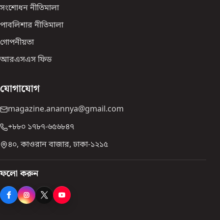
সংশোধন নীতিমালা
পাবলিশার নীতিমালা
গোপনীয়তা
আরএসএস ফিড
যোগাযোগ
magazine.anannya@gmail.com
+৮৮০ ১৭৮৭-৬৫৬৮৪৭
৪০, কাওরান বাজার, ঢাকা-১২১৫
ফলো করুন