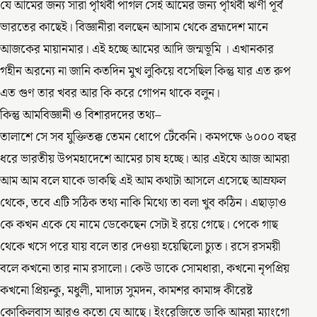
যে আমের জন্য সারা পৃথিবী পাগল সেই আমের জন্য পৃথিবী ঋণী পূর্ব
ভারতের কাছেই। বিজ্ঞানীরা বলছেন আসাম থেকে ব্রহ্মদেশ মানে
আজকের মায়ানমার। এই হচ্ছে আমের আদি জন্মভূমি । এখানকার
গহীন অরন্যে না জানি কতদিন মুখ লুকিয়ে বসেছিল কিন্তু যার এত রুপ
এত গুণ তার খবর আর কি করে গোপন থাকে বলুন।
কিন্তু আমবিজ্ঞানী ও বিশারদদের তথ্য–
তালাশে সে সব যুক্তিতক্ক তেমন ধোপে টেঁকেনি। কমপক্ষে ৬০০০ বছর
ধরে ভারতীয় উপমহাদেশে আমের চাষ হচ্ছে। আর এইযে আজ আমরা
আম আম বলে যাকে ডাকছি এই আম কথাটা আসলে এসেছে আম্রফল
থেকে, তবে এটি সঠিক তথ্য নাকি মিথ্যে তা বলা খুব কঠিন। এছাড়াও
কে কখন একে যে নামে ডেকেছেন সেটা ই রয়ে গেছে। পেকে গাছ
থেকে খসে পরে যায় বলে তার দেওয়া হয়েছিলো চ্যুত। রসে রসময়ী
বলে কখনো তার নাম রসালো। কেউ ডাকে সোমধারা, কখনো নৃপপ্রিয়
কখনো প্রিয়ন্কু, মধুলী, মাদাঢ্য সুমদন, কামশর কামাঙ্গ কীরেষ্ট
কোকিলবাস আরও কতো যে আছে। ইংরেজিতে ডাকি আমরা ম্যাংগো