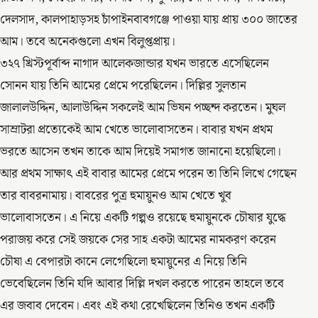
দেলসাদ, কালপাহাড়সহ চাঁপাইনবাবগঞ্জে পাওয়া যায় প্রায় ৩০০ জাতের
আম। তবে অনেকগুলো এখন বিলুপ্তপ্রায়।
৩২৭ খ্রিস্টপূর্বাব্দ নাগাদ আলেকজান্ডার যখন ভারতে এসেছিলেন
সোনন যায় তিনি আমের প্রেমে পরেছিলেন। দিল্লির সুলতান
জালালউদ্দিন, আলাউদ্দিন সকলেই আম ভিষন পচ্ছন্দ করতেন। মুঘল
সাম্রাটরা প্রত্যেকেই আম খেতে ভালোবাসতেন। বাবার যখন প্রথম
ভরতে আসেন তখন তাকে আম দিয়েই সমাগত জানানো হয়েছিলো।
আর প্রথম সাক্ষাৎ এই বাবার আমের প্রেমে পরেন তা তিনি লিখে গেছেন
তার বাবরনামায়। বাবরের পুত্র হুমায়ুনও আম খেতে খুব
ভালোবাসতেন। এ নিয়ে একটি গল্পও রয়েছে হুমায়ুনকে চৌষার যুদ্ধে
পরাজয় করে সেই জয়কে সের সাহ একটা আমের নামকরণ করেন
চৌষা এ বেপারটা কানে লেগেছিলো হুমায়ুনের এ নিয়ে তিনি
ভেবেছিলেন তিনি যদি আবার দিল্লি দখল করতে পারেন তাহলে তবে
এর জবাব দেবেন। এবং এই কথা রেখেছিলেন তিনিও তখন একটি