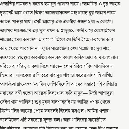
প্রজাতির নামকরণ করেন হুমায়ুন পাসান্দ নামে। জাহাঙ্গির ও নুর জাহান
দুজনেই আম খেতে ভিষণ ভালোবাসতেন মধ্যপ্রাচ্যে নুর জাহান নামে
আমও পাওয়া যায়। সেই আমের এক একটার ওজন ২ বা ৩ কেজি।
তারপর শাহজাহান এর পুত্র যখন আগ্রাদুরকে বন্দী করে রেখেছিলেন
শাহজাহানের অন্যতম আপসোস ছিলো যে তিনি ইচ্ছে করলেও আর
আম খেতে পারবেন না। মুঘল সাম্রাজ্যের শেষ সম্রাট বাহাদুর শাহ
জাফরের স্বাস্থ্যের অবনতির অন্যতম কারণ অতিমাত্রায় আম এবং লাল
মরিচে আসক্তি, এ কথা লিখে গ্যাছেন খোদ ইতিহাসবিদ পারসিভ্যাল
স্ফিয়ার। লালকেল্লার ভিতরে বাহাদুর শাহ জাফরের বাদশাহি বাগিচা
‘বাগ-ই-হায়াৎ-বক্শ’-এ ছিল দেশি-বিদেশি আমের সম্ভার! এই বাগিচায়
নবাবের সঙ্গী হতেন আরেক দিলখোলা কবি মানুষ— মির্জা আশাদুল্লা
বেইগ খান ‘গালিব’! শুধু মুঘল বাদশাহরাই নয় আমির খশরু থেকে
মির্জাগালিব আমের প্রেমে সকলেই ছিলেন মসগুল। আমির খশরু
বলেছিলেন এটি সবচেয়ে সুন্দর ফল। আর গালিবের সায়েরীতে
লিখেছিলেন, ‘আমাকে যদি জিঙ্গেস করা হয় তোমার নেশা কি? জবাবে