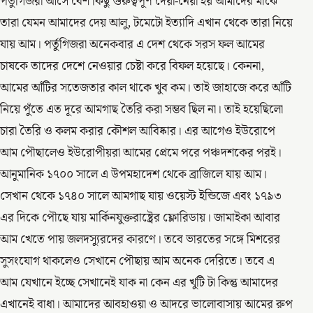
পর্তুগিজরা আসে বেশ কিছু গুরুত্বপূর্ণ দেয়া-নেয়া হয় আমাদের মাঝে
তারা যেমন আমাদের দেয় আলু, টমেটো ইত্যাদি এখান থেকে তারা নিয়ে
যায় আম। পর্তুগিজরা অনেকবার এ দেশ থেকে সরস ফল আমের
চাষকে তাদের দেশে নেওয়ার চেষ্টা করে বিফল হয়েছে। কেননা,
আমের আঁটির সতেজতার কাল থাকে খুব কম। তাই জাহাজে করে আঁটি
নিয়ে পুঁতে এত দূরে আমগাছ তৈরি করা সম্ভব ছিল না। তাই হয়েছিলো
চারা তৈরি ও কলম করার কৌশল আবিষ্কার। এর আগেও ইউরোপে
আম পৌছালেও ইউরোপীয়রা আমের প্রেমে পরে পঞ্চদশকের পরই।
আনুমানিক ১৭০০ সালে এ উপমহাদেশ থেকে ব্রাজিলে যায় আম।
সেখান থেকে ১৭৪০ সালে আমগাছ যায় ওয়েস্ট ইন্ডিজে এবং ১৭৯৩
এর দিকে পৌছে যায় মার্কিনযুক্তরাষ্ট্রের ফ্লোরিডায়। জামাইকা আবার
আম খেতে পায় জলদস্যুরদের কারণে। তবে ভারতের সঙ্গে মিশরের
সুসংযোগ থাকলেও সেখানে পৌছায় আম অনেক দেরিতে। তবে এ
আম যেখানে ইচ্ছে সেখানেই যাক না কেন এর খুটি টা কিন্তু আমাদের
এখানেই বাধা। আমাদের আবহাওয়া ও আদরে ভালোবাসায় আমের রুপ