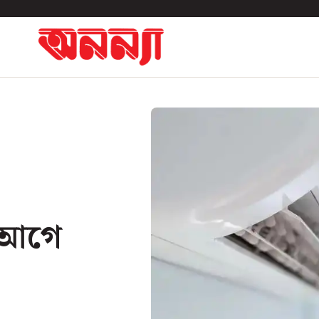
র আগে