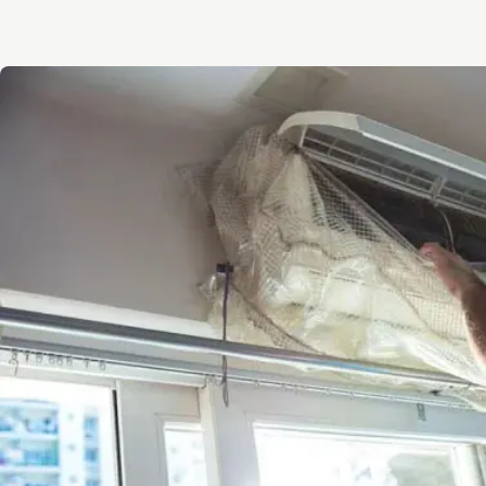
dr air martens
and camicie donna
will levis jersey
bene
levis jersey
jordan travis jersey
custom ohio state jerse
firmate outlet
deuce vaughn jersey
borse ynot
benetton
marins