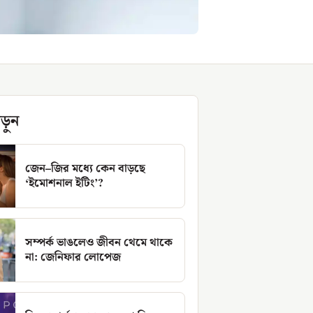
ড়ুন
জেন–জির মধ্যে কেন বাড়ছে
‘ইমোশনাল ইটিং’?
সম্পর্ক ভাঙলেও জীবন থেমে থাকে
না: জেনিফার লোপেজ