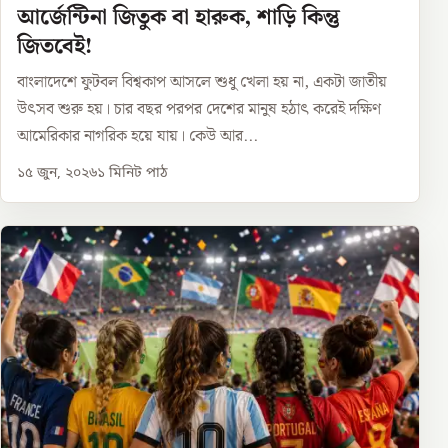
আর্জেন্টিনা জিতুক বা হারুক, শাড়ি কিন্তু
জিতবেই!
বাংলাদেশে ফুটবল বিশ্বকাপ আসলে শুধু খেলা হয় না, একটা জাতীয়
উৎসব শুরু হয়। চার বছর পরপর দেশের মানুষ হঠাৎ করেই দক্ষিণ
আমেরিকার নাগরিক হয়ে যায়। কেউ আর...
১৫ জুন, ২০২৬
১
মিনিট পাঠ