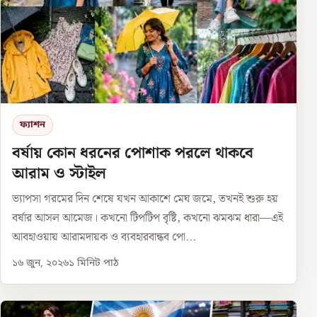
ফ্যাশন
বর্ষায় কোন ধরনের পোশাক পরলে থাকবে
আরাম ও স্টাইল
ভ্যাপসা গরমের দিন শেষে যখন আকাশে মেঘ জমে, তখনই শুরু হয়
বর্ষার আসল আমেজ। কখনো টিপটিপ বৃষ্টি, কখনো ঝমঝম ধারা—এই
আবহাওয়ায় আরামদায়ক ও ব্যবহারবান্ধব পো...
১৬ জুন, ২০২৬
১
মিনিট পাঠ