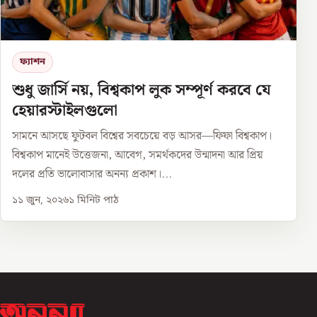
ফ্যাশন
শুধু জার্সি নয়, বিশ্বকাপ লুক সম্পূর্ণ করবে যে
হেয়ারস্টাইলগুলো
সামনে আসছে ফুটবল বিশ্বের সবচেয়ে বড় আসর—ফিফা বিশ্বকাপ।
বিশ্বকাপ মানেই উত্তেজনা, আবেগ, সমর্থকদের উন্মাদনা আর প্রিয়
দলের প্রতি ভালোবাসার অনন্য প্রকাশ।...
১১ জুন, ২০২৬
১
মিনিট পাঠ