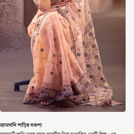
জামদানি শাড়ির নকশা