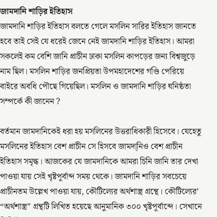
জামদানি শাড়ির ইতিহাস
zapatillas Nike baratas
blundstone outlet
borse y not al
জামদানি শাড়ির ইতিহাস বলতে গেলে মসলিন সারির ইতিহাস জানতে
70 di sconto zalando
custom ohio state jersey
will levis
হবে তাই সেই যে ধরেই জেনে নেই জামদানি শাড়ির ইতিহাস। আমরা
jersey
florida state football jersey
borse y not al 70 di
সকলেই কম বেশি জানি প্রাচীন ঢাকা মসলিন কাপড়ের জন্য বিশ্বজুড়ে
sconto
borse ynot
and camicie donna
24bottle
scarpe
নাম ছিল। মসলিন শাড়ির জনপ্রিয়তা উপমহাদেশের গণ্ডি পেরিয়ে
ovyè
dr air martens
borsa y not
florida state jersey
বাইরে অবধি পৌছে গিয়েছিল। মসলিন ও জামদানি শাড়ির ঘনিষ্ঠতা
24bottle
সম্পর্কে কী জানেন ?
বর্তমান জামদানিকেই ধরা হয় মসলিনের উত্তরাধিকারী হিসেবে। যেহেতু
মসলিনের ইতিহাস বেশ প্রাচীন সে হিসবে জামদা্নিও বেশ প্রাচীন
ইতিহাস সমৃদ্ধ। আজকের যে জামদানিকে আমরা চিনি জানি তার দেখা
পাওয়া যায় সেই খৃষ্টপূর্বাব্দ সময় থেকে। জামদানি শাড়ির সবচেয়ে
প্রাচীনতম উল্লেখ পাওয়া যায়, কৌটিল্যের অর্থশাস্ত্র গ্রন্থে। কৌটিল্যের’
“অর্থশাস্ত্র” গ্রন্থটি লিখিত হয়েছে আনুমানিক ৩০০ খৃষ্টপূর্বাব্দে। সেখানে