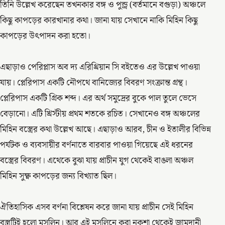
তিনি উল্লেখ করেছেন তখনকার বঙ্গ ও পুন্ড্র (বর্তমানে বগুড়া) অঞ্চলে
কিছু কাপড়ের কারখানার কথা। জানা যায় সেখানে নাকি মিহিন কিছু
কাপড়ের উৎপাদন করা হতো।
এছাড়াও পেরিপ্লাস অব দ্য এরিথ্রিয়ান সি বইতেও এর উল্লেখ পাওয়া
যায়। প্লেরিপাস একটি নৌপথে বানিজ্যের বিবরণ সংক্রান্ত গ্রন্থ।
প্লেরিপাস একটি গ্রিক শব্দ। এর অর্থ সমুদ্রের বুকে পাল তুলে ভেসে
বেড়ানো। এটি খ্রিস্টীয় প্রথম শতকে রচিত। সেখানেও বঙ্গ অঞ্চলের
মিহিন বস্ত্রের কথা উল্লেখ আছে। এছাড়াও আরব, চীন ও ইতালীর বিভিন্ন
পর্যটক ও ব্যবসায়ীর বর্ণনাতে বারবার পাওয়া গিয়েছে এই ধরনের
বস্ত্রের বিবরণ। এথেকে বুঝা যায় প্রাচীন যুগ থেকেই বাঙলা অঞ্চল
মিহিন সুক্ষ্ণ কাপড়ের জন্য বিখ্যাত ছিল।
ঐতিহাসিক এসব বর্ণনা বিশ্লেষন করে জানা যায় প্রাচীন সেই মিহিন
বস্ত্রটিই হলো মসলিন। আর এই মসলিনে করা নকশা থেকেই জামদানী