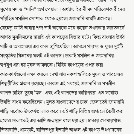
বুটিদার পোশাক। অপর একটি মতো অনুযায়ী ফার্সিতে “জাম” অর্থ
সুপেয় মদ ও “দানি” অর্থ পেয়ালা। অর্থ্যাৎ ইরানী মদ পরিবেশকারীদের
পরিহিত মসলিন পোশাক থেকে হয়তো জামদানি নামটি এসেছে।
যেহেতু ফার্সি ভাষার শব্দ তাই অনেকে মনে করেন তখনকার ভারতবর্ষে
আগত মুসলিমদের দ্বারাই এই কাপড়ের বিস্তার ঘটে। কিন্তু বাংলার উর্বর
মাটি ও আবহাওয়া এর রসদ জুগিয়েছিল। আসলে পারস্য ও মুঘল দুইটি
সংস্কৃতির মিশ্রনের ফলই এই কাপড়। ঢাকাই মসলিন ও জামদানির
স্বর্ণযুগ ধরা হয় মুঘল আমলকে। মিহিন কাপড়ের ওপর করা
কারুকার্যগুলো লক্ষ্য করলে দেখা যায় নকশাগুলিতে মুঘল ও পারস্যের
শিল্পরীতির প্রভাব রয়েছে। কারজ এই সময়েই জামদানি ও মসলীন
কাপড় চাহিদা তুঙ্গে ছিল। এবং এই কাপড়ের কারিগররা এত সর্বোচ্চ
উন্নতি সাধন করেছিলেন। মূলত বাংলাদেশের ঢাকা জেলাতেই জামদানি
শাড়ি সর্বোচ্চ উৎকর্ষতা লাভ করে। এই শাড়ি বিভিন্ন অঞ্চলে তৈরী করা
হলেও ঢাকাকেই এর আদি জন্মস্থান বলে ধরা হয়। ঢাকার সোনারগাঁও,
তিতাবাড়ি, ধামড়াই, বাজিতপুর ইত্যাদি অঞ্চল এই কাপড় উৎপাদনের