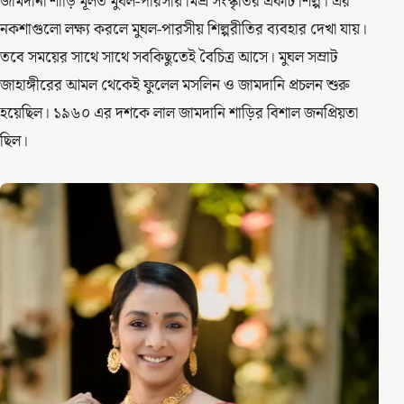
জামদানী শাড়ি মূলত মুঘল-পারসীয় মিশ্র সংস্কৃতির একটি শিল্প। এর
নকশাগুলো লক্ষ্য করলে মুঘল-পারসীয় শিল্পরীতির ব্যবহার দেখা যায়।
তবে সময়ের সাথে সাথে সবকিছুতেই বৈচিত্র আসে। মুঘল সম্রাট
জাহাঙ্গীরের আমল থেকেই ফুলেল মসলিন ও জামদানি প্রচলন শুরু
হয়েছিল। ১৯৬০ এর দশকে লাল জামদানি শাড়ির বিশাল জনপ্রিয়তা
ছিল।