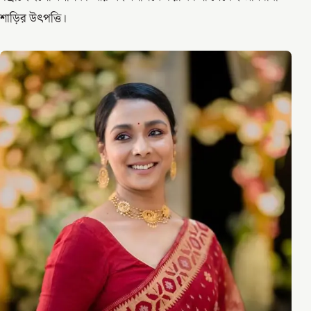
শাড়ির উৎপত্তি।