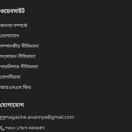
ওয়েবসাইট
অনন্যা সম্পর্কে
যোগাযোগ
সম্পাদকীয় নীতিমালা
সংশোধন নীতিমালা
পাবলিশার নীতিমালা
গোপনীয়তা
আরএসএস ফিড
যোগাযোগ
magazine.anannya@gmail.com
+৮৮০ ১৭৮৭-৬৫৬৮৪৭