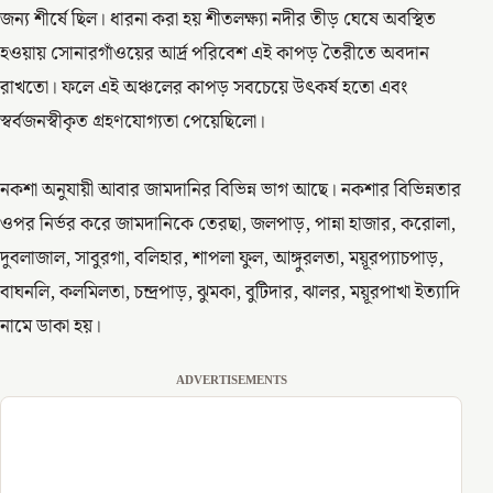
জন্য শীর্ষে ছিল। ধারনা করা হয় শীতলক্ষ্যা নদীর তীড় ঘেষে অবস্থিত
হওয়ায় সোনারগাঁওয়ের আর্দ্র পরিবেশ এই কাপড় তৈরীতে অবদান
রাখতো। ফলে এই অঞ্চলের কাপড় সবচেয়ে উৎকর্ষ হতো এবং
স্বর্বজনস্বীকৃত গ্রহণযোগ্যতা পেয়েছিলো।
নকশা অনুযায়ী আবার জামদানির বিভিন্ন ভাগ আছে। নকশার বিভিন্নতার
ওপর নির্ভর করে জামদানিকে তেরছা, জলপাড়, পান্না হাজার, করোলা,
দুবলাজাল, সাবুরগা, বলিহার, শাপলা ফুল, আঙ্গুরলতা, ময়ূরপ্যাচপাড়,
বাঘনলি, কলমিলতা, চন্দ্রপাড়, ঝুমকা, বুটিদার, ঝালর, ময়ূরপাখা ইত্যাদি
নামে ডাকা হয়।
ADVERTISEMENTS