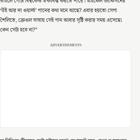
তাহলে গোটা বিশ্বকেও ঐক্যবদ্ধ করতে পারে। মাইকেল জ্যাকসনের
‘উই আর দ্য ওয়ার্ল্ড’ গানের কথা মনে আছে? এবার হয়তো সেগা
শৈলিতে, ক্রেওল ভাষায় সেই গান আবার সৃষ্টি করার সময় এসেছে৷
কেন সেটা হবে না?”
ADVERTISEMENTS