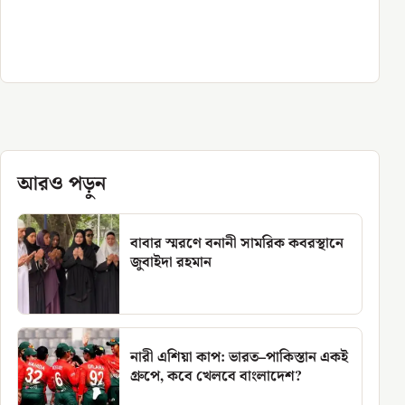
আরও পড়ুন
বাবার স্মরণে বনানী সামরিক কবরস্থানে
জুবাইদা রহমান
নারী এশিয়া কাপ: ভারত–পাকিস্তান একই
গ্রুপে, কবে খেলবে বাংলাদেশ?