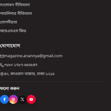
সংশোধন নীতিমালা
পাবলিশার নীতিমালা
গোপনীয়তা
আরএসএস ফিড
যোগাযোগ
magazine.anannya@gmail.com
+৮৮০ ১৭৮৭-৬৫৬৮৪৭
৪০, কাওরান বাজার, ঢাকা-১২১৫
ফলো করুন