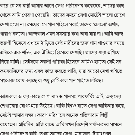
করে যে সব নারী আমার আগে সেগা পরিবেশন করেছেন, তাদের কাছ
থেকে আমি প্রেরণা পেয়েছি। তাদের সময়ে সেগা মোটেই ভালো চোখে
দেখা হতো না। মেয়েরা সে গান গাইলে সবাই তাদের ‘চোলো’ অর্থাৎ
খারাপ বলতো। আজকাল এমন সমস্যার কথা ভাবা যায় না। আমি আজ
তরুণী হিসেবে এখানে দাঁড়িয়ে সেই নারীদের জন্য গান গাওয়ার সময়ে
এটাকে এক শক্তি, এক ঐতিহ্য হিসেবে দেখছি। তাদের ধারা এগিয়ে
নিয়ে যাচ্ছি। সেইসঙ্গে তরুণী গায়িকা হিসেবে আমিও হয়তো সেই সব
কমবয়সিদের জন্য একই কাজ করতে পারি, যারা হয়তো সেগা গাইতে
সংকোচ বোধ করছে বা শুধু ক্লাসিকাল গান গাইতে চাইছে।
আজকাল আমার কাছে সেগা নাচ ও গানসহ পারফর্মিং আর্ট, অন্যদের
শেখানোর যোগ্য হয়ে উঠেছে। বাকি বিশ্বও যাতে সেগা আবিষ্কার করে,
সেটাই আমার লক্ষ্য। কারণ মরিশাসে অনেক প্রতিভাবান শিল্পী
রয়েছেন। প্রতিদিন, প্রতি রাতে আমি যখন বিদেশি পর্যটকদের সামনে
সেগা পরিবেশন করি, তখন তাদের সেগা, মারাভান, ট্রায়াংগেল,