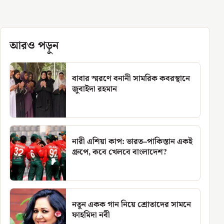
আরও পড়ুন
বাবার স্মরণে বনানী সামরিক কবরস্থানে
জুবাইদা রহমান
নারী এশিয়া কাপ: ভারত–পাকিস্তান একই
গ্রুপে, কবে খেলবে বাংলাদেশ?
নতুন একক গান নিয়ে শ্রোতাদের সামনে
ফাহমিদা নবী