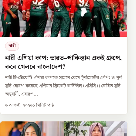
নারী
নারী এশিয়া কাপ: ভারত–পাকিস্তান একই গ্রুপে,
কবে খেলবে বাংলাদেশ?
নারী টি-টোয়েন্টি এশিয়া কাপকে সামনে রেখে টুর্নামেন্টের গ্রুপিং ও পূর্ণ
সূচি ঘোষণা করেছে এশিয়ান ক্রিকেট কাউন্সিল (এসিসি)। ঘোষিত সূচি
অনুযায়ী, এবারও...
৬ আগস্ট, ২০২৬
১
মিনিট পাঠ