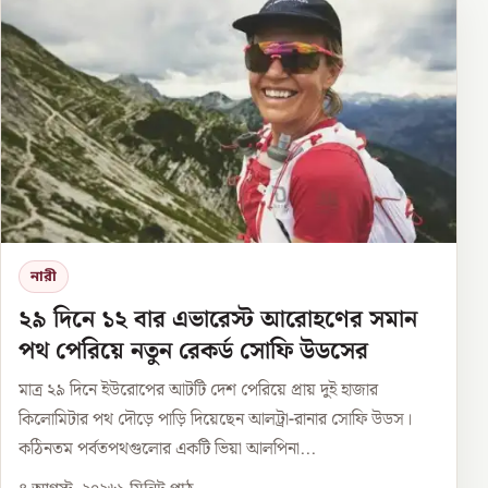
নারী
২৯ দিনে ১২ বার এভারেস্ট আরোহণের সমান
পথ পেরিয়ে নতুন রেকর্ড সোফি উডসের
মাত্র ২৯ দিনে ইউরোপের আটটি দেশ পেরিয়ে প্রায় দুই হাজার
কিলোমিটার পথ দৌড়ে পাড়ি দিয়েছেন আলট্রা-রানার সোফি উডস।
কঠিনতম পর্বতপথগুলোর একটি ভিয়া আলপিনা...