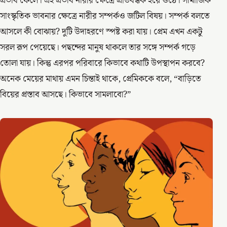
প্রভাব ফেলে। এই প্রভাব নারীর ক্ষেত্রে প্রতিবন্ধক হয়ে ওঠে। সামাজিক
সাংস্কৃতিক ভাবনার ক্ষেত্রে নারীর সম্পর্কও জটিল বিষয়। সম্পর্ক বলতে
আসলে কী বোঝায়? দুটি উদাহরণে স্পষ্ট করা যায়। প্রেম এখন একটু
সরল রূপ পেয়েছে। পছন্দের মানুষ থাকলে তার সঙ্গে সম্পর্ক গড়ে
তোলা যায়। কিন্তু এরপর পরিবারে কিভাবে কথাটি উপস্থাপন করবে?
অনেক মেয়ের মাথায় এমন চিন্তাই থাকে, প্রেমিককে বলে, “বাড়িতে
বিয়ের প্রস্তাব আসছে। কিভাবে সামলাবো?”