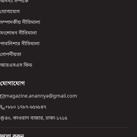
অনন্যা সম্পর্কে
যোগাযোগ
সম্পাদকীয় নীতিমালা
সংশোধন নীতিমালা
পাবলিশার নীতিমালা
গোপনীয়তা
আরএসএস ফিড
যোগাযোগ
magazine.anannya@gmail.com
+৮৮০ ১৭৮৭-৬৫৬৮৪৭
৪০, কাওরান বাজার, ঢাকা-১২১৫
ফলো করুন