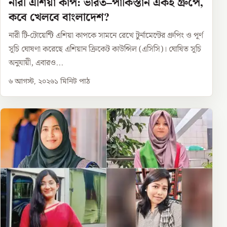
নারী এশিয়া কাপ: ভারত–পাকিস্তান একই গ্রুপে,
কবে খেলবে বাংলাদেশ?
নারী টি-টোয়েন্টি এশিয়া কাপকে সামনে রেখে টুর্নামেন্টের গ্রুপিং ও পূর্ণ
সূচি ঘোষণা করেছে এশিয়ান ক্রিকেট কাউন্সিল (এসিসি)। ঘোষিত সূচি
অনুযায়ী, এবারও...
৬ আগস্ট, ২০২৬
১
মিনিট পাঠ