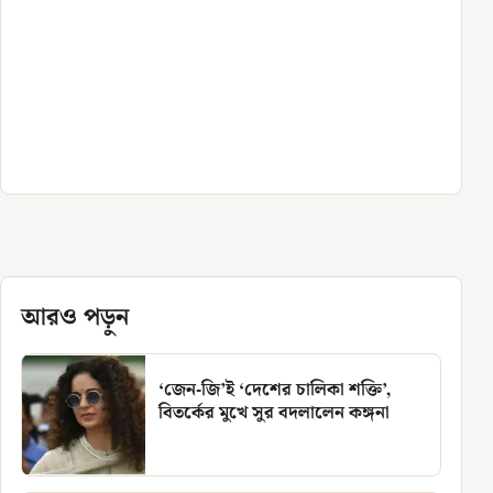
আরও পড়ুন
‘জেন-জি’ই ‘দেশের চালিকা শক্তি’,
বিতর্কের মুখে সুর বদলালেন কঙ্গনা