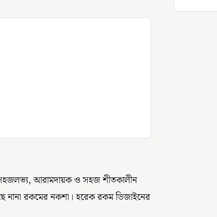
্গে। সহজলভ্য, আরামদায়ক ও সহজ শীতকালীন
য়েছে নানা রকমের নকশা। হরেক রকম ডিজাইনের