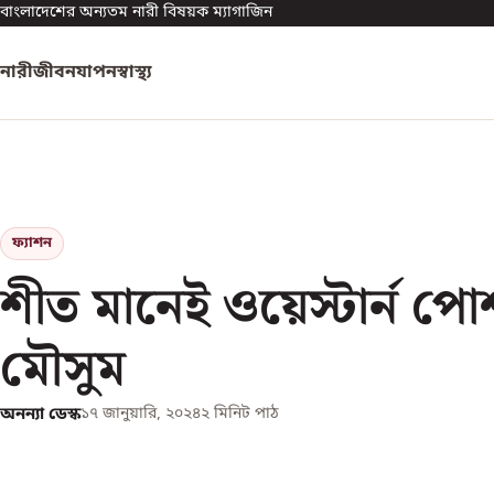
বাংলাদেশের অন্যতম নারী বিষয়ক ম্যাগাজিন
নারী
জীবনযাপন
স্বাস্থ্য
ফ্যাশন
শীত মানেই ওয়েস্টার্ন প
মৌসুম
অনন্যা ডেস্ক
১৭ জানুয়ারি, ২০২৪
২
মিনিট পাঠ