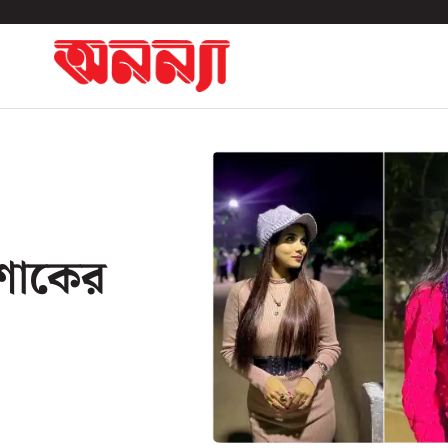
োশাকের