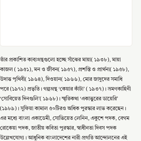
তাঁর প্রকাশিত কাব্যগ্রন্থগুলো হচ্ছে সাঁঝের মায়া( ১৯৩৮), মায়া
কাজল ( ১৯৫১), মন ও জীবন( ১৯৫৭), প্রশস্তি ও প্রার্থনা( ১৯৫৮),
উদাত্ত পৃথিবী( ১৯৬৪), দিওয়ান( ১৯৬৬), মোর জাদুদের সমাধি
পরে (১৯৭২) প্রভৃতি। গল্পগ্রন্থ ‘কেয়ার কাঁটা’ ( ১৯৩৭)। ভ্রমণকাহিনী
‘সোবিয়েত দিনগুলি’( ১৯৬৮)। স্মৃতিকথা ‘একাত্তুরের ডায়েরি’
(১৯৮৯)। সুফিয়া কামাল ৫০টিরও অধিক পুরস্কার লাভ করেছেন।
এর মধ্যে বাংলা একাডেমী, সোভিয়েত লেনিন, একুশে পদক, বেগম
রোকেয়া পদক, জাতীয় কবিতা পুরস্কার, স্বাধীনতা দিবস পদক
উল্লেখযোগ্য। আধুনিক বাংলাদেশের নারী প্রগতি আন্দোলনের এই