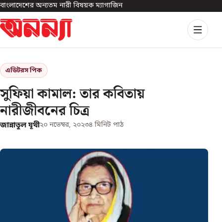
বাংলাদেশের অন্যতম নারী বিষয়ক ম্যাগাজিন
এডিটরস পিক
সুফিয়া কামাল: তার কবিতায়
নারীজীবনের চিত্র
জান্নাতুল যূথী
২০ নভেম্বর, ২০২৩
৪
মিনিট পাঠ