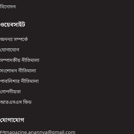
বিনোদন
ওয়েবসাইট
অনন্যা সম্পর্কে
যোগাযোগ
সম্পাদকীয় নীতিমালা
সংশোধন নীতিমালা
পাবলিশার নীতিমালা
গোপনীয়তা
আরএসএস ফিড
যোগাযোগ
magazine.anannya@gmail.com