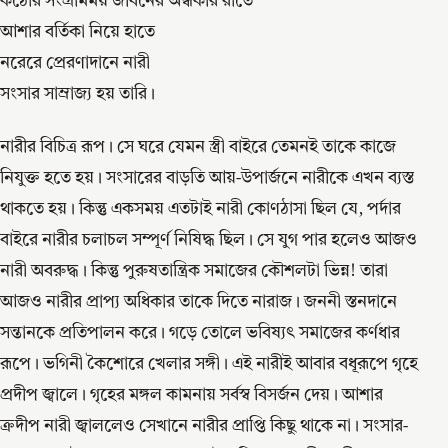
কঠোর সংগ্রামময় জীবনের অন্ধকার রাতে
আশার বর্তিকা নিয়ে হাতে
নরেরে প্রেরণাদানে নারী
সংসার সাম্রাজ্য হয় তারি।
নারীর বিচিত্র রূপ। সে ঘরে যেমন স্ত্রী বাইরে তেমনই তাকে কাজে
নিযুক্ত হতে হয়। সংসারের বাড়তি আয়-উপার্জনে নারীকে এখন ব্যস্ত
থাকতে হয়। কিন্তু একসময় এতটাই নারী কোণঠাসা ছিল যে, পর্দার
বাইরে নারীর চলাচল সম্পূর্ণ নিষিদ্ধ ছিল। সে যুগ পার হলেও আজও
নারী অবরুদ্ধ। কিন্তু পুরুষতান্ত্রিক সমাজের কৌশলটা ভিন্ন! তারা
আজও নারীর প্রাপ্য অধিকার তাকে দিতে নারাজ। জননী স্তনদানে
সন্তানকে প্রতিপালন করে। গড়ে তোলে ভবিষ্যৎ সমাজের কর্ণধার
রূপে। ভগিনী কৈশোরে খেলার সঙ্গী। এই নারীই আবার বধূরূপে গৃহে
প্রদীপ জ্বালে। গৃহের মঙ্গল কামনায় সর্বস্ব বিসর্জন দেয়। আশার
ক্রদীপ নারী জ্বাললেও সেখানে নারীর প্রাপ্তি কিছু থাকে না। সংসার-