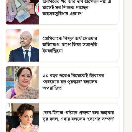
অবসরের পর আর দীর্ঘ অপেক্ষা নয়! এ
মাসেই সব শিক্ষক পাচ্ছেন
অবসরসুবিধার একাংশ
প্রেমিকাকে বিপুল অর্থ দেওয়ার
অভিযোগ, চাপে ফিফা সভাপতি
ইনফান্তিনো
৩০ বছর পরেও বিয়েকেই জীবনের
‘সবচেয়ে বড় পুরস্কার’ বললেন
অপরাজিতা
জেন-জিকে ‘নর্দমার প্রজন্ম’ বলা কঙ্গনার
সুর বদল, এবার বললেন ‘দেশের সম্পদ’