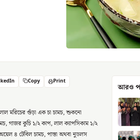
nkedIn
Copy
Print
আরও প
 লাল মরিচের গুঁড়া এক চা চামচ, শুকনো
ামচ, গাজর কুচি ১/২ কাপ, লাল ক্যাপসিকাম ১/২
অয়েল ৪ টেবিল চামচ, পাস্তা অথবা নুডলস