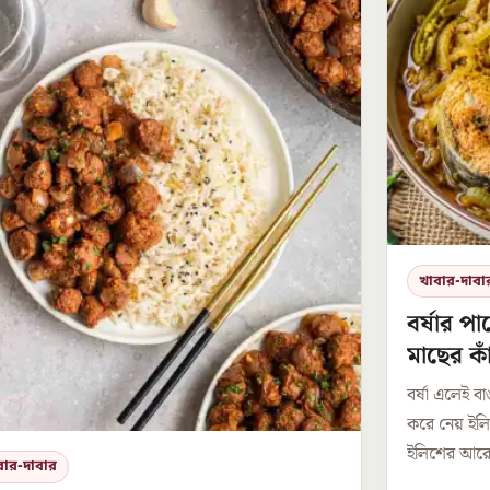
খাবার-দাবা
বর্ষার পা
মাছের কা
বর্ষা এলেই ব
করে নেয় ইল
ইলিশের আরেকট
বার-দাবার