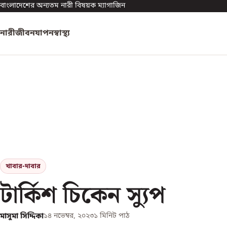
বাংলাদেশের অন্যতম নারী বিষয়ক ম্যাগাজিন
নারী
জীবনযাপন
স্বাস্থ্য
খাবার-দাবার
টার্কিশ চিকেন স্যুপ
মাসুমা সিদ্দিকা
১৪ নভেম্বর, ২০২৩
১
মিনিট পাঠ