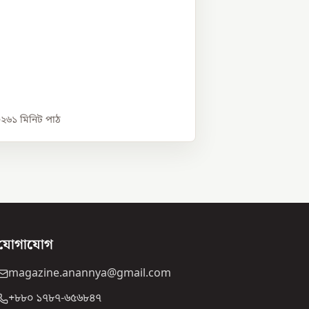
০২৬
১
মিনিট পাঠ
যোগাযোগ
magazine.anannya@gmail.com
+৮৮০ ১৭৮৭-৬৫৬৮৪৭