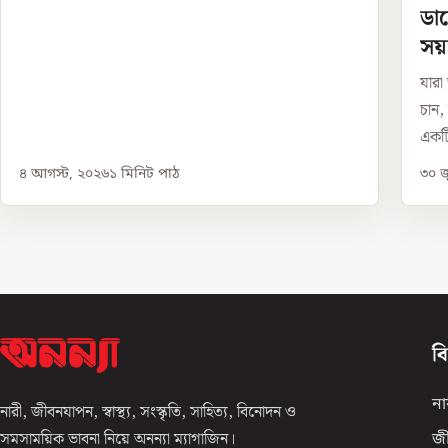
ডায
সয়
যারা
চান,
একটি
৪ আগস্ট, ২০২৬
১
মিনিট পাঠ
৩০ জ
ব
না
নারী, জীবনযাপন, স্বাস্থ্য, সংস্কৃতি, সাহিত্য, বিনোদন ও
সমসাময়িক ভাবনা নিয়ে অনন্যা ম্যাগাজিন।
জ