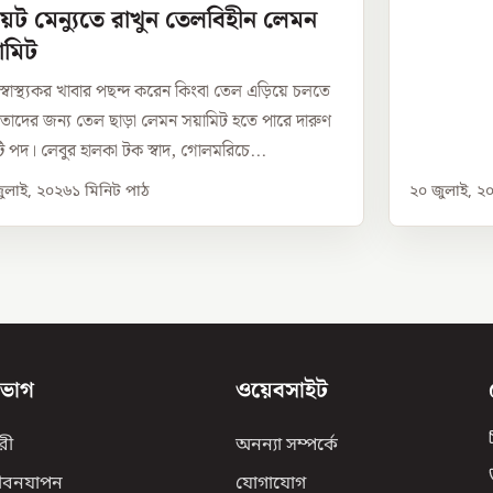
়েট মেন্যুতে রাখুন তেলবিহীন লেমন
ামিট
 স্বাস্থ্যকর খাবার পছন্দ করেন কিংবা তেল এড়িয়ে চলতে
 তাদের জন্য তেল ছাড়া লেমন সয়ামিট হতে পারে দারুণ
 পদ। লেবুর হালকা টক স্বাদ, গোলমরিচে...
ুলাই, ২০২৬
১
মিনিট পাঠ
২০ জুলাই, ২
িভাগ
ওয়েবসাইট
রী
অনন্যা সম্পর্কে
ীবনযাপন
যোগাযোগ