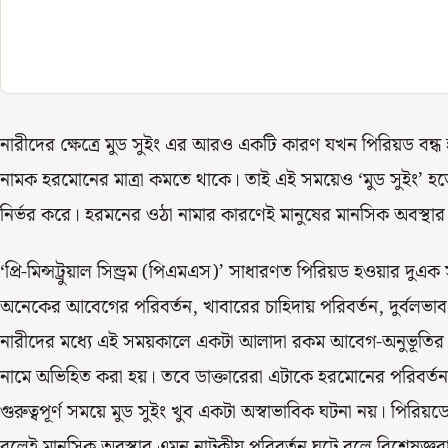
নারীদের ক্ষেত্রে মুড সুইং এর আরও একটি কারণ যখন পিরিয়ড বন্ধ
নামক হরমোনের মাত্রা কমতে থাকে। তাই এই সময়েও ‘মুড সুইং’ হত
নির্ভর করে। হরমনের ওঠা নামার কারণেই মানুষের মানসিক অবস্থা
‘প্রি-মিন্সট্রুয়াল সিন্ড্রম (পিএমএস)’ সাধারণত পিরিয়ড হওয়ার দ
অনেকের আবেগের পরিবর্তন, খাবারের চাহিদায় পরিবর্তন, দুর্বলভাব
নারীদের মধ্যে এই সময়কালে একটা আলাদা রকম আবেগ-অনুভূতির সৃষ্
নামে অভিহিত করা হয়। তবে ডাক্তারেরা এটাকে হরমোনের পরিবর্
গুরুত্বপূর্ণ সময়ে মুড সুইং খুব একটা অস্বাভাবিক ঘটনা নয়। পিরিয়
বলেই মানসিক অবস্থার এমন নাটকীয় পরিবর্তন ঘটে বলে বিশেষজ্ঞর