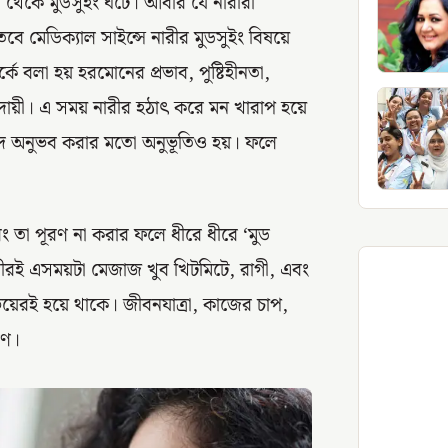
দ থেকে মুডসুইং ঘটে। আবার যে নারীরা
 তবে মেডিক্যাল সাইন্সে নারীর মুডসুইং বিষয়ে
র্কে বলা হয় হরমোনের প্রভাব, পুষ্টিহীনতা,
য়ী। এ সময় নারীর হঠাৎ করে মন খারাপ হয়ে
আনন্দ অনুভব করার মতো অনুভূতিও হয়। ফলে
বং তা পূরণ না করার ফলে ধীরে ধীরে ‘মুড
নারীরই এসময়টা মেজাজ খুব খিটমিটে, রাগী, এবং
উভয়েরই হয়ে থাকে। জীবনযাত্রা, কাজের চাপ,
রণ।