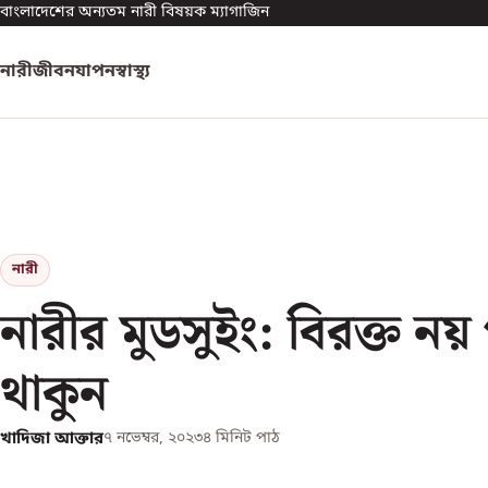
বাংলাদেশের অন্যতম নারী বিষয়ক ম্যাগাজিন
নারী
জীবনযাপন
স্বাস্থ্য
নারী
নারীর মুডসুইং: বিরক্ত নয়
থাকুন
খাদিজা আক্তার
৭ নভেম্বর, ২০২৩
৪
মিনিট পাঠ