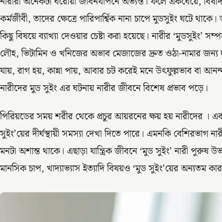
নারীরা অনেকটা ঘরোয়া জীবনযাপনে অভ্যস্ত। ফলে একঘেয়ে, বিষা
কর্মজীবী, তাদের ক্ষেত্রে পারিপার্শ্বিক নানা চাপে মুডসুইং ঘটে থাকে।
কিছু বিষয়ে ব্যাখ্যা দেওয়ার চেষ্টা করা হয়েছে। নারীর ‘মুডসুইং’ সম্প
লৌহ, ভিটামিন ও খনিজের অভাব মেজাজের দ্রুত ওঠা-নামার জন্য দা
যায়, রাগ হয়, কান্না পায়, আবার চট করেই মনে উৎফুল্লভাব বা 
নারীদের মুড সুইং এর ঘটনায় নারীর জীবনে বিশেষ প্রভাব পড়ে।
পিরিয়ডের সময় শরীর থেকে প্রচুর আয়রনের ক্ষয় হয় নারীদের । এ
সুইং’য়ের দীর্ঘস্থায়ী সমস্যা দেখা দিতে পারে। এমনকি বেশিরভাগ 
মনটা অশান্ত থাকে। এছাড়া যান্ত্রিক জীবনে ‘মুড সুইং’ নারী পুরুষ 
মানসিক চাপ, খাদ্যাভ্যাস ইত্যাদি বিষয়ও ‘মুড সুইং’য়ের অন্যতম কা