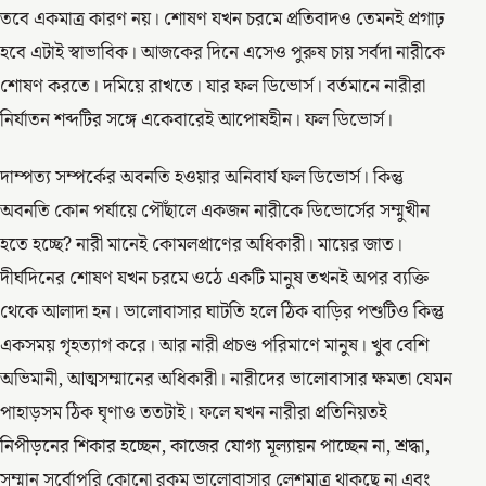
তবে একমাত্র কারণ নয়। শোষণ যখন চরমে প্রতিবাদও তেমনই প্রগাঢ়
হবে এটাই স্বাভাবিক। আজকের দিনে এসেও পুরুষ চায় সর্বদা নারীকে
শোষণ করতে। দমিয়ে রাখতে। যার ফল ডিভোর্স। বর্তমানে নারীরা
নির্যাতন শব্দটির সঙ্গে একেবারেই আপোষহীন। ফল ডিভোর্স।
দাম্পত্য সম্পর্কের অবনতি হওয়ার অনিবার্য ফল ডিভোর্স। কিন্তু
অবনতি কোন পর্যায়ে পৌঁছালে একজন নারীকে ডিভোর্সের সম্মুখীন
হতে হচ্ছে? নারী মানেই কোমলপ্রাণের অধিকারী। মায়ের জাত।
দীর্ঘদিনের শোষণ যখন চরমে ওঠে একটি মানুষ তখনই অপর ব্যক্তি
থেকে আলাদা হন। ভালোবাসার ঘাটতি হলে ঠিক বাড়ির পশুটিও কিন্তু
একসময় গৃহত্যাগ করে। আর নারী প্রচণ্ড পরিমাণে মানুষ। খুব বেশি
অভিমানী, আত্মসম্মানের অধিকারী। নারীদের ভালোবাসার ক্ষমতা যেমন
পাহাড়সম ঠিক ঘৃণাও ততটাই। ফলে যখন নারীরা প্রতিনিয়তই
নিপীড়নের শিকার হচ্ছেন, কাজের যোগ্য মূল্যায়ন পাচ্ছেন না, শ্রদ্ধা,
সম্মান সর্বোপরি কোনো রকম ভালোবাসার লেশমাত্র থাকছে না এবং