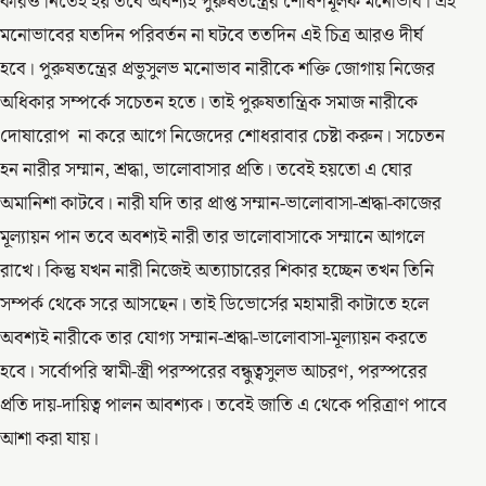
কারও নিতেই হয় তবে অবশ্যই পুরুষতন্ত্রের শোষণমূলক মনোভাব। এই
মনোভাবের যতদিন পরিবর্তন না ঘটবে ততদিন এই চিত্র আরও দীর্ঘ
হবে। পুরুষতন্ত্রের প্রভুসুলভ মনোভাব নারীকে শক্তি জোগায় নিজের
অধিকার সম্পর্কে সচেতন হতে। তাই পুরুষতান্ত্রিক সমাজ নারীকে
দোষারোপ না করে আগে নিজেদের শোধরাবার চেষ্টা করুন। সচেতন
হন নারীর সম্মান, শ্রদ্ধা, ভালোবাসার প্রতি। তবেই হয়তো এ ঘোর
অমানিশা কাটবে। নারী যদি তার প্রাপ্ত সম্মান-ভালোবাসা-শ্রদ্ধা-কাজের
মূল্যায়ন পান তবে অবশ্যই নারী তার ভালোবাসাকে সম্মানে আগলে
রাখে। কিন্তু যখন নারী নিজেই অত্যাচারের শিকার হচ্ছেন তখন তিনি
সম্পর্ক থেকে সরে আসছেন। তাই ডিভোর্সের মহামারী কাটাতে হলে
অবশ্যই নারীকে তার যোগ্য সম্মান-শ্রদ্ধা-ভালোবাসা-মূল্যায়ন করতে
হবে। সর্বোপরি স্বামী-স্ত্রী পরস্পরের বন্ধুত্বসুলভ আচরণ, পরস্পরের
প্রতি দায়-দায়িত্ব পালন আবশ্যক। তবেই জাতি এ থেকে পরিত্রাণ পাবে
আশা করা যায়।