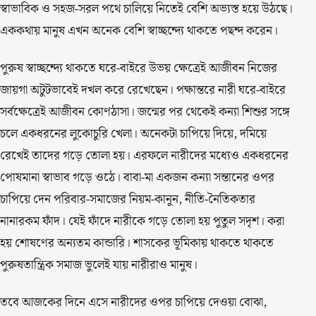
স্বাভাবিক ও সহজ-সরল পথে চালিয়ে নিতেই বেশি অভ্যস্ত হয়ে উঠছে।
এককথায় মানুষ এখন অনেক বেশি স্বাচ্ছন্দ্যে থাকতে পছন্দ করেন।
পুরুষ স্বাচ্ছন্দ্যে থাকতে ঘরে-বাইরে উভয় ক্ষেত্রেই আজীবন নিজের
জায়গা অটুটভাবেই দখল করে রেখেছেন। পক্ষান্তরে নারী ঘরে-বাইরে
সর্বক্ষেত্রেই আজীবন কোণঠাসা। জন্মের পর থেকেই কন্যা শিশুর সঙ্গে
চলে একধরনের লুকোচুরি খেলা। অনেকটা চাপিয়ে দিয়ে, দমিয়ে
রেখেই তাদের গড়ে তোলা হয়। এরফলে নারীদের মধ্যেও একধরনের
পোষমানা স্বাভাব গড়ে ওঠে। বাবা-মা একজন কন্যা সন্তানের ওপর
চাপিয়ে দেন পরিবার-সমাজের নিয়ম-কানুন, নীতি-নৈতিকতার
নানারকম ফাঁদ। যেই ফাঁদে নারীকে গড়ে তোলা হয় পুতুল সদৃশ। করা
হয় শোষণের অন্যতম কান্ডারি। শাসকের ভূমিকায় থাকতে থাকতে
পুরুষতান্ত্রিক সমাজ ভুলেই যায় নারীরাও মানুষ।
তবে আজকের দিনে এসে নারীদের ওপর চাপিয়ে দেওয়া বোঝা,