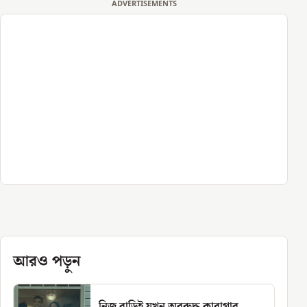
ADVERTISEMENTS
আরও পড়ুন
নিজ বাড়িই যখন অবরুদ্ধ কারাগার,