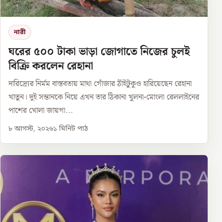
নারী
ঘরের ৫০০ টাকা ভাড়া জোগাতে নিজের চুলই
বিক্রি করলেন রেহানা
দারিদ্র্যের নির্মম বাস্তবতায় মাথা গোঁজার ঠাঁইটুকুও হারিয়েছেন রেহানা
খাতুন। দুই সন্তানকে নিয়ে এখন তার ঠিকানা খুলনা-মোংলা রেললাইনের
পাশের খোলা জায়গা...
৮ আগস্ট, ২০২৬
১
মিনিট পাঠ