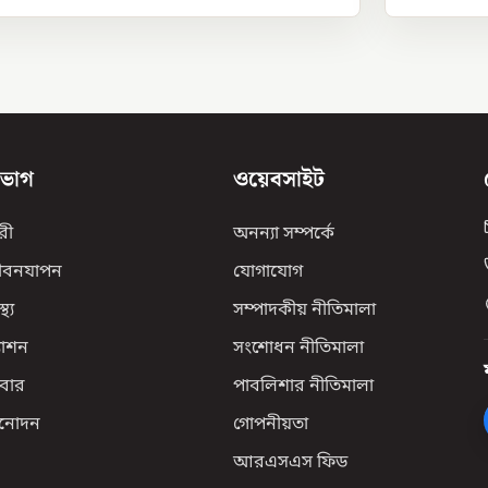
িভাগ
ওয়েবসাইট
রী
অনন্যা সম্পর্কে
ীবনযাপন
যোগাযোগ
্থ্য
সম্পাদকীয় নীতিমালা
যাশন
সংশোধন নীতিমালা
বার
পাবলিশার নীতিমালা
িনোদন
গোপনীয়তা
আরএসএস ফিড