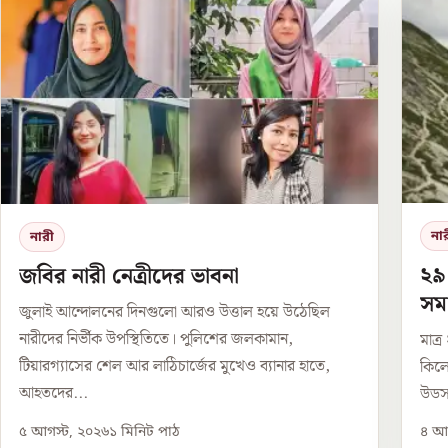
না
নারী
২৯
জবির নারী নেত্রীদের ভাবনা
সমা
জুলাই আন্দোলনের দিনগুলো আরও উত্তাল হয়ে উঠেছিল
উড
নারীদের নির্ভীক উপস্থিতিতে। পুলিশের জলকামান,
মাত্
টিয়ারগ্যাসের শেল আর লাঠিচার্জের মুখেও ব্যানার হাতে,
কিলো
আহতদের...
উডস।
৫ আগস্ট, ২০২৬
১
মিনিট পাঠ
৪ আগ