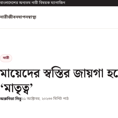
বাংলাদেশের অন্যতম নারী বিষয়ক ম্যাগাজিন
নারী
জীবনযাপন
স্বাস্থ্য
নারী
মায়েদের স্বস্তির জায়গা হ
‘মাতৃত্ব’
অরুনিতা নিতু
২১ অক্টোবর, ২০২৩
৩
মিনিট পাঠ