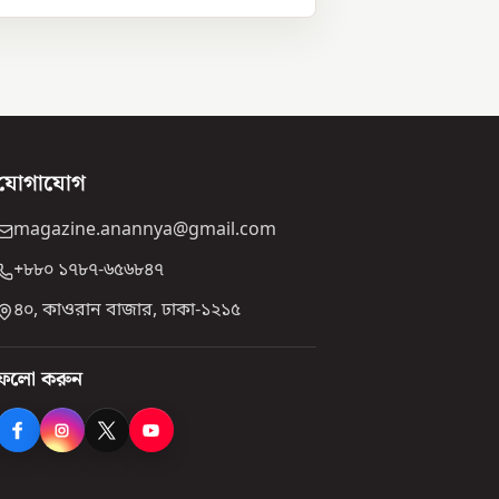
যোগাযোগ
magazine.anannya@gmail.com
+৮৮০ ১৭৮৭-৬৫৬৮৪৭
৪০, কাওরান বাজার, ঢাকা-১২১৫
ফলো করুন