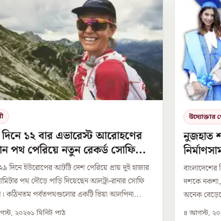
রী
উদ্যোক্তার 
 দিনে ১২ বার এভারেস্ট আরোহণের
নুজহাত 
ন পথ পেরিয়ে নতুন রেকর্ড সোফি
নির্মাণস
সের
সমাধান
র ২৯ দিনে ইউরোপের আটটি দেশ পেরিয়ে প্রায় দুই হাজার
বাংলাদেশের ন
মিটার পথ দৌড়ে পাড়ি দিয়েছেন আলট্রা-রানার সোফি
দশকে নকশা, পরি
 কঠিনতম পর্বতপথগুলোর একটি ভিয়া আলপিনা...
অনেক বেড়েছে।
স্ট, ২০২৬
১
মিনিট পাঠ
৪ আগস্ট, ২