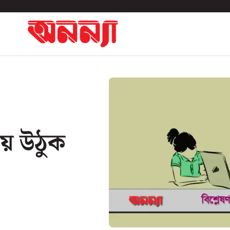
য়ে উঠুক