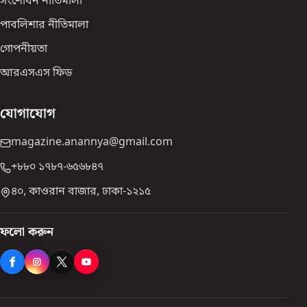
সংশোধন নীতিমালা
পাবলিশার নীতিমালা
গোপনীয়তা
আরএসএস ফিড
যোগাযোগ
magazine.anannya@gmail.com
+৮৮০ ১৭৮৭-৬৫৬৮৪৭
৪০, কাওরান বাজার, ঢাকা-১২১৫
ফলো করুন