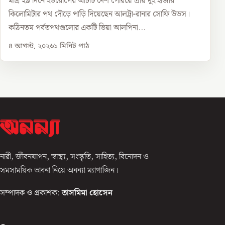
মাত্র ২৯ দিনে ইউরোপের আটটি দেশ পেরিয়ে প্রায় দুই হাজার
কিলোমিটার পথ দৌড়ে পাড়ি দিয়েছেন আলট্রা-রানার সোফি উডস।
কঠিনতম পর্বতপথগুলোর একটি ভিয়া আলপিনা...
৪ আগস্ট, ২০২৬
১
মিনিট পাঠ
নারী, জীবনযাপন, স্বাস্থ্য, সংস্কৃতি, সাহিত্য, বিনোদন ও
সমসাময়িক ভাবনা নিয়ে অনন্যা ম্যাগাজিন।
সম্পাদক ও প্রকাশক:
তাসমিমা হোসেন