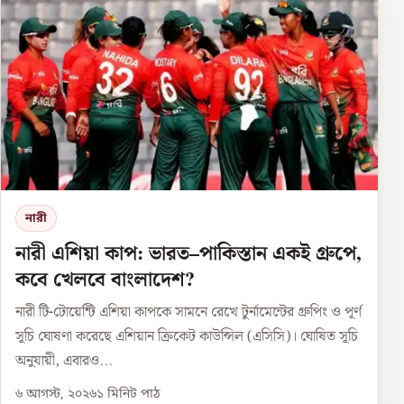
নারী
নারী এশিয়া কাপ: ভারত–পাকিস্তান একই গ্রুপে,
কবে খেলবে বাংলাদেশ?
নারী টি-টোয়েন্টি এশিয়া কাপকে সামনে রেখে টুর্নামেন্টের গ্রুপিং ও পূর্ণ
সূচি ঘোষণা করেছে এশিয়ান ক্রিকেট কাউন্সিল (এসিসি)। ঘোষিত সূচি
অনুযায়ী, এবারও...
৬ আগস্ট, ২০২৬
১
মিনিট পাঠ