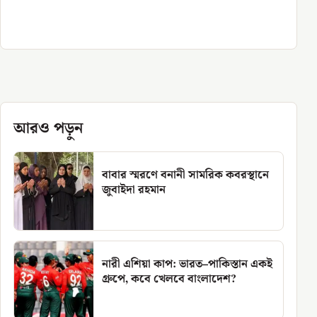
আরও পড়ুন
বাবার স্মরণে বনানী সামরিক কবরস্থানে
জুবাইদা রহমান
নারী এশিয়া কাপ: ভারত–পাকিস্তান একই
গ্রুপে, কবে খেলবে বাংলাদেশ?