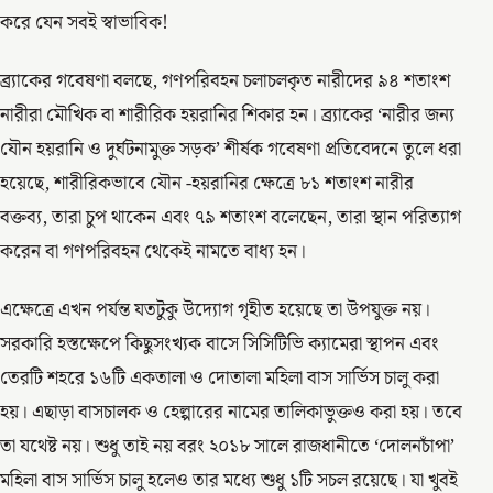
করে যেন সবই স্বাভাবিক!
ব্র্যাকের গবেষণা বলছে, গণপরিবহন চলাচলকৃত নারীদের ৯৪ শতাংশ
নারীরা মৌখিক বা শারীরিক হয়রানির শিকার হন। ব্র্যাকের ‘নারীর জন্য
যৌন হয়রানি ও দুর্ঘটনামুক্ত সড়ক’ শীর্ষক গবেষণা প্রতিবেদনে তুলে ধরা
হয়েছে, শারীরিকভাবে যৌন -হয়রানির ক্ষেত্রে ৮১ শতাংশ নারীর
বক্তব্য, তারা চুপ থাকেন এবং ৭৯ শতাংশ বলেছেন, তারা স্থান পরিত্যাগ
করেন বা গণপরিবহন থেকেই নামতে বাধ্য হন।
এক্ষেত্রে এখন পর্যন্ত যতটুকু উদ্যোগ গৃহীত হয়েছে তা উপযুক্ত নয়।
সরকারি হস্তক্ষেপে কিছুসংখ্যক বাসে সিসিটিভি ক্যামেরা স্থাপন এবং
তেরটি শহরে ১৬টি একতালা ও দোতালা মহিলা বাস সার্ভিস চালু করা
হয়। এছাড়া বাসচালক ও হেল্পারের নামের তালিকাভুক্তও করা হয়। তবে
তা যথেষ্ট নয়। শুধু তাই নয় বরং ২০১৮ সালে রাজধানীতে ‘দোলনচাঁপা’
মহিলা বাস সার্ভিস চালু হলেও তার মধ্যে শুধু ১টি সচল রয়েছে। যা খুবই