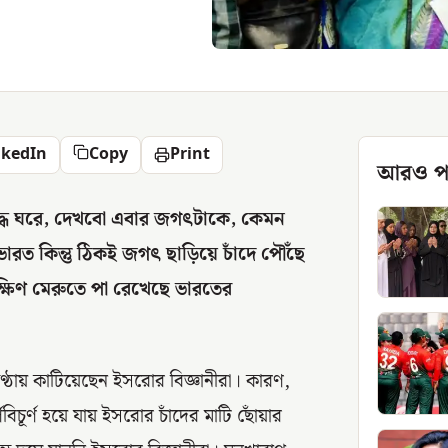
nkedIn
Copy
Print
আরও প
দ্ধ ঘরে, দেখবো এবার জগৎটাকে, কেমন
ারত কিন্তু ঠিকই জগৎ ছাড়িয়ে চাঁদে পৌঁছে
্ষিণ মেরুতে পা রেখেছে ভারতের
কণ্ঠায় কাটিয়েছেন ইসরোর বিজ্ঞানীরা। কারণ,
বিচূর্ণ হয়ে যায় ইসরোর চাঁদের মাটি ছোঁয়ার