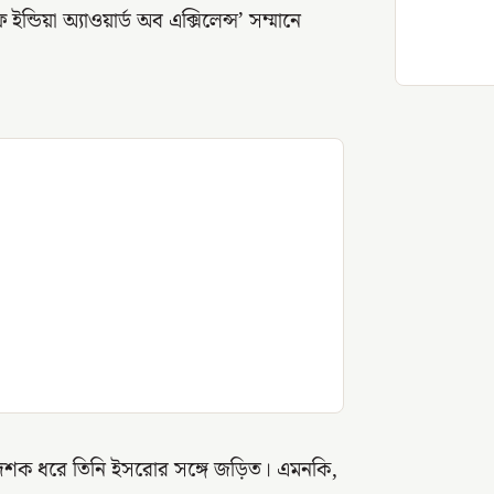
্ডিয়া অ্যাওয়ার্ড অব এক্সিলেন্স’ সম্মানে
় দু’দশক ধরে তিনি ইসরোর সঙ্গে জড়িত। এমনকি,