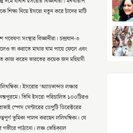
িন্তু দমে যাননি ইসরোর বিজ্ঞানীরা। মনখারাপ
কে শিক্ষা নিয়ে ইসরো নতুন করে চাঁদের মাটি
গবেষণা সংস্থার বিজ্ঞানীরা। চন্দ্রযান-৩
করলেও তা করাতে মাথার ঘাম পায়ে ফেলে এবং
তে কাজ করেন ভারতের কয়েক জন মহিয়সী
লিথম্বিকা। ইসরোর ‘অ্যাডভান্সড লঞ্চার
নন্তপুরমে। তিনি ইসরো পরিচালিত ১০০টিরও
ই স্পেস সেন্টারের ডেপুটি ডিরেক্টরের
্বপূর্ণ ভূমিকা পালন করছেন ললিথম্বিকা। যে
 গভীরে পাঠানো। লঞ্চ ভেহিক্যাল