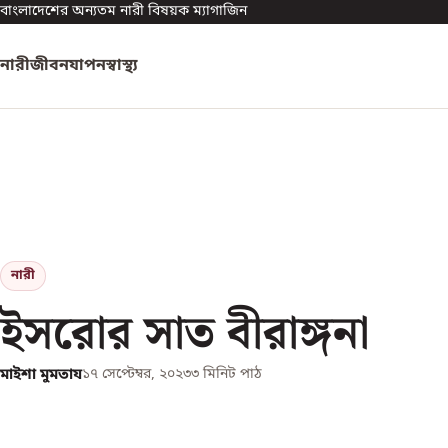
বাংলাদেশের অন্যতম নারী বিষয়ক ম্যাগাজিন
নারী
জীবনযাপন
স্বাস্থ্য
নারী
ইসরোর সাত বীরাঙ্গনা
মাইশা মুমতায
১৭ সেপ্টেম্বর, ২০২৩
৩
মিনিট পাঠ