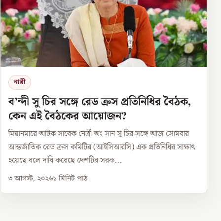
নারী
ব’ন্দী সু চির সঙ্গে রেড ক্রস প্রতিনিধির বৈঠক,
কেন এই বৈঠকের আয়োজন?
মিয়ানমারে আটক সাবেক নেত্রী অং সান সু চির সঙ্গে আজ সোমবার
আন্তর্জাতিক রেড ক্রস কমিটির (আইসিআরসি) এক প্রতিনিধির সাক্ষাৎ
হয়েছে বলে দাবি করেছে দেশটির সরক...
৩ আগস্ট, ২০২৬
১
মিনিট পাঠ