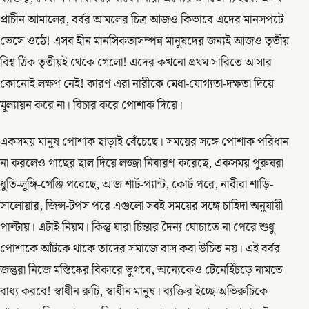
প্রাচীন আমালের, বর্বর আমলের চিত্র আজও কিভাবে এদের মানসপটে
ভেসে ওঠে! এসব হীন মানসিকতাসম্পন্ন মানুষদের জন্যই আজও তৃতীয়
বিশ্ব ঠিক তৃতীয়ই থেকে গেলো! এদের কখনো প্রথম সারিতে আসার
কোনোই লক্ষণ নেই! কারণ এরা নারীকে মেধা-যোগ্যতা-দক্ষতা দিয়ে
মূল্যায়ন করে না। বিচার করে পোশাক দিয়ে।
একসময় মানুষ পোশাক ছাড়াই বেঁচেছে। সময়ের সঙ্গে পোশাক পরিধান
না করলেও গাছের ছাল দিয়ে লজ্জা নিবারণ করেছে, একসময় পুরুষরা
ধুতি-লুঙ্গি-গেঞ্জি পরেছে, আজ শার্ট-প্যান্ট, কোর্ট পরে, নারীরা শাড়ি-
সালোয়ার, জিন্স-টপস পরে এগুলো সবই সময়ের সঙ্গে চাহিদা অনুযায়ী
পাল্টায়। এটাই নিয়ম। কিন্তু যারা চিন্তার দৈন্য ঘোচাতে না পেরে শুধু
পোশাকে আঁটকে থাকে তাদের সমাজে বাস করা উচিত নয়। এই বর্বর
জন্তুরা নিজে মস্তিষ্কের বিকারে ভুগবে, অন্যেকেও টেনেহিঁচড়ে নামতে
বাধ্য করবে! স্বাধীন রুচি, স্বাধীন মানুষ। ব্যক্তির ইচ্ছে-অভিরুচিকে