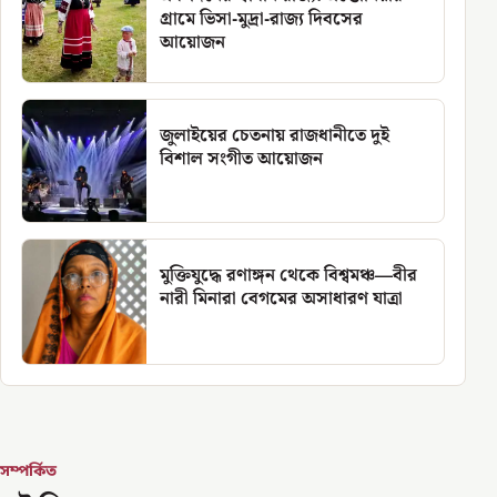
গ্রামে ভিসা-মুদ্রা-রাজ্য দিবসের
আয়োজন
জুলাইয়ের চেতনায় রাজধানীতে দুই
বিশাল সংগীত আয়োজন
মুক্তিযুদ্ধে রণাঙ্গন থেকে বিশ্বমঞ্চ—বীর
নারী মিনারা বেগমের অসাধারণ যাত্রা
সম্পর্কিত