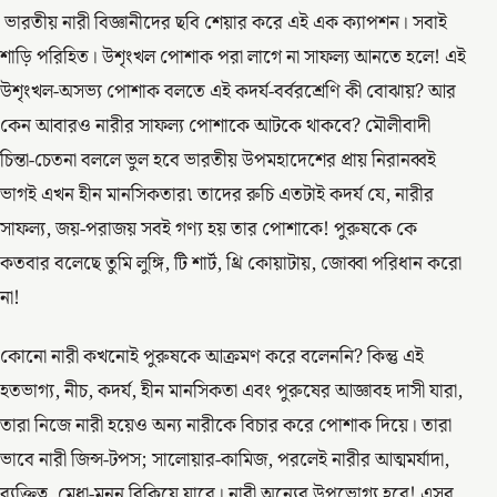
ভারতীয় নারী বিজ্ঞানীদের ছবি শেয়ার করে এই এক ক্যাপশন। সবাই
শাড়ি পরিহিত। উশৃংখল পোশাক পরা লাগে না সাফল্য আনতে হলে! এই
উশৃংখল-অসভ্য পোশাক বলতে এই কদর্য-বর্বরশ্রেণি কী বোঝায়? আর
কেন আবারও নারীর সাফল্য পোশাকে আটকে থাকবে? মৌলীবাদী
চিন্তা-চেতনা বললে ভুল হবে ভারতীয় উপমহাদেশের প্রায় নিরানব্বই
ভাগই এখন হীন মানসিকতার৷ তাদের রুচি এতটাই কদর্য যে, নারীর
সাফল্য, জয়-পরাজয় সবই গণ্য হয় তার পোশাকে! পুরুষকে কে
কতবার বলেছে তুমি লুঙ্গি, টি শার্ট, থ্রি কোয়াটায়, জোব্বা পরিধান করো
না!
কোনো নারী কখনোই পুরুষকে আক্রমণ করে বলেননি? কিন্তু এই
হতভাগ্য, নীচ, কদর্য, হীন মানসিকতা এবং পুরুষের আজ্ঞাবহ দাসী যারা,
তারা নিজে নারী হয়েও অন্য নারীকে বিচার করে পোশাক দিয়ে। তারা
ভাবে নারী জিন্স-টপস; সালোয়ার-কামিজ, পরলেই নারীর আত্মমর্যাদা,
ব্যক্তিত্ব, মেধা-মনন বিকিয়ে যাবে। নারী অন্যের উপভোগ্য হবে! এসব