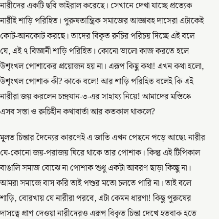
নারীদের একটি ছবি ভাইরাল করেছে। সেখানে দেখা যাচ্ছে প্রত্যেক
নারীই শাড়ি পরিহিত। পুরুষতান্ত্রিক সমাজের আজ্ঞাবহ দাসেরা এটাকেই
কোট-আনকোট করছে। তাদের বিকৃত রুচির পরিচয় দিচ্ছে এই বলে
যে, এই ৭ বিজ্ঞানী শাড়ি পরিহিত। কোনো ভালো কাজ করতে হলে
উশৃংখল পোশাকের প্রয়োজন হয় না। এরূপ কিছু কথা! এখন কথা হলো,
উশৃংখল পোশাক কী? কাকে বলে! আর শাড়ি পরিহিত বলেই কি এই
নারীরা জয় করলেন চন্দ্রযান-৩-এর সাহায্য নিয়ে! আমাদের মস্তিষ্কে
এসব সস্তা ও রুচিহীন কথাবার্তা আর কতকাল থাকলে?
মূলত চিন্তার দৈন্যের কারণেই এ জাতি এখন পেছনে পড়ে আছে৷ নারীর
যে-কোনো জয়-পরাজয় ঘিরে থাকে তার পোশাক। কিন্তু এই টিপিকাল
বাঙালি সমাজ বোঝে না পোশাক শুধু একটা আবরণ ছাড়া কিচ্ছু না।
আমরা সমাজে বাস করি তাই পশুর মতো চলতে পারি না। তাই বলে
শাড়ি, বোরখায় যে নারীরা পরবে, এটা কেমন ধারণা! কিছু পুরুষের
দাসত্বে প্রাণ দেওয়া নারীদেরও এরূপ বিকৃত চিন্তা দেখে হতবাক হতে