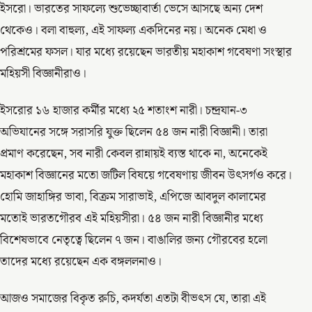
ইসরো। ভারতের সাফল্যে শুভেচ্ছাবার্তা ভেসে আসছে অন্য দেশ
থেকেও। বলা বাহুল্য, এই সাফল্য একদিনের নয়। অনেক মেধা ও
পরিশ্রমের ফসল। যার মধ্যে রয়েছেন ভারতীয় মহাকাশ গবেষণা সংস্থার
মহিয়সী বিজ্ঞানীরাও।
ইসরোর ১৬ হাজার কর্মীর মধ্যে ২৫ শতাংশ নারী। চন্দ্রযান-৩
অভিযানের সঙ্গে সরাসরি যুক্ত ছিলেন ৫৪ জন নারী বিজ্ঞানী। তারা
প্রমাণ করেছেন, সব নারী কেবল রান্নায়ই ব্যস্ত থাকে না, অনেকেই
মহাকাশ বিজ্ঞানের মতো জটিল বিষয়ে গবেষণায় জীবন উৎসর্গও করে।
হোমি জাহাঙ্গির ভাবা, বিক্রম সারাভাই, এপিজে আবদুল কালামের
মতোই ভারতগৌরব এই মহিয়সীরা। ৫৪ জন নারী বিজ্ঞানীর মধ্যে
বিশেষভাবে নেতৃত্বে ছিলেন ৭ জন। বাঙালির জন্য গৌরবের হলো
তাদের মধ্যে রয়েছেন এক বঙ্গললনাও।
আজও সমাজের বিকৃত রুচি, কদর্যতা এতটা বীভৎস যে, তারা এই