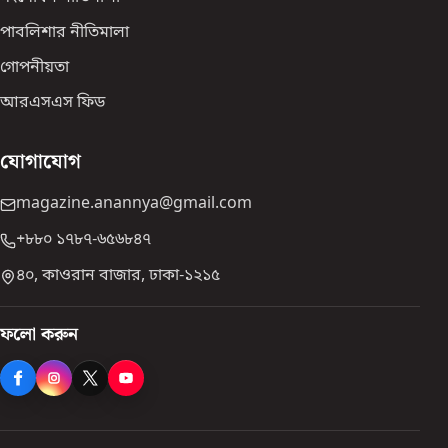
পাবলিশার নীতিমালা
গোপনীয়তা
আরএসএস ফিড
যোগাযোগ
magazine.anannya@gmail.com
+৮৮০ ১৭৮৭-৬৫৬৮৪৭
৪০, কাওরান বাজার, ঢাকা-১২১৫
ফলো করুন