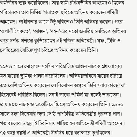
কর্মজীবন শুরু করেছিলেন। তার স্বামী রকিবউদ্দিন আহমেদও ছিলেন
পরিচালক। তার নির্মিত ‘পলাতক’ ছবিতে অভিনয় করেছেন শর্মিলী
আহমেদ। স্বাধীনতার আগে উর্দু ছবিতেও তিনি অভিনয় করেন। পরে
‘রূপালী সৈকতে’, ‘আগুন’, ‘দহন’-এর মতো জনপ্রিয় চলচ্চিত্রে অভিনয়
করে দর্শক প্রশংসা কুড়িয়েছেন এই নন্দিত অভিনেত্রী। মঞ্চ, টিভি ও
চলচ্চিত্রের বৈচিত্র্যপূর্ণ চরিত্রে অভিনয় করেছেন তিনি।
১৯৭৬ সালে মোহাম্মদ মহসিন পরিচালিত আগুন নাটকে প্রথমবারের
মত মায়ের ভূমিকা পালন করেছিলেন। অভিনয়জীবনে মায়ের চরিত্রে
এত বেশি অভিনয় করেছেন যে বিনোদন অঙ্গনে তিনি সবার কাছে ‘মা’
হিসেবেই পরিচিত ছিলেন। সবাই তাকে ‘শর্মিলী মা’ বলেই ডাকতেন।
প্রায় ৪০০ নাটক ও ১৫০টি চলচ্চিত্রে অভিনয় করেছেন তিনি। ১৯৮৫
সালে দহন সিনেমার জন্য শ্রেষ্ঠ পার্শচরিত্র অভিনেত্রীর পুরস্কার পান।
গত বছরের ৮ জুলাই চিরনিদ্রায় শায়িত হন অভিনেত্রী শর্মিলী আহমেদ।
৭৫ বছর বয়সী এ অভিনেত্রী দীর্ঘদিন ধরে ক্যান্সারে ভুগছিলেন।