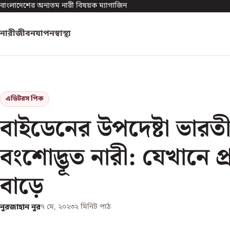
বাংলাদেশের অন্যতম নারী বিষয়ক ম্যাগাজিন
নারী
জীবনযাপন
স্বাস্থ্য
এডিটরস পিক
বাইডেনের উপদেষ্টা ভারতী
বংশোদ্ভূত নারী: যেখানে প্র
বাড়ে
নুরজাহান নুর
৭ মে, ২০২৩
২
মিনিট পাঠ