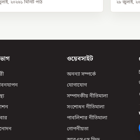
ুলাই, ২০২৬
১
মিনিট পাঠ
২৮ জুলাই, ২
িভাগ
ওয়েবসাইট
রী
অনন্যা সম্পর্কে
ীবনযাপন
যোগাযোগ
্থ্য
সম্পাদকীয় নীতিমালা
যাশন
সংশোধন নীতিমালা
বার
পাবলিশার নীতিমালা
িনোদন
গোপনীয়তা
আরএসএস ফিড