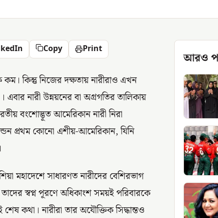
nkedIn
Copy
Print
আরও প
ক কম। কিন্তু নিজের দক্ষতায় নারীরাও এখন
য়া। এবার নারী উন্নয়নের বা অগ্রগতির তালিকায়
রতীয় বংশোদ্ভূত আমেরিকান নারী নিরা
 ট্যান্ডন প্রথম কোনো এশীয়-আমেরিকান, যিনি
।
র এশিয়া মহাদেশে সাধারণত নারীদের বেশিরভাগ
া তাদের স্বপ্ন পূরণে অধিকাংশ সময়ই পরিবারকে
াই শেষ কথা। নারীরা তার অযৌক্তিক সিদ্ধান্তও