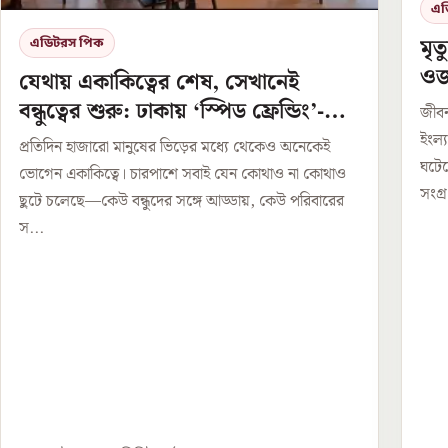
এড
মৃত
এডিটরস পিক
ওজন
যেথায় একাকিত্বের শেষ, সেখানেই
বন্ধুত্বের শুরু: ঢাকায় ‘স্পিড ফ্রেন্ডিং’-এর
জীবন
নতুন ঠিকানা
ইংল্
প্রতিদিন হাজারো মানুষের ভিড়ের মধ্যে থেকেও অনেকেই
ঘটে
ভোগেন একাকিত্বে। চারপাশে সবাই যেন কোথাও না কোথাও
সংগ্র
ছুটে চলেছে—কেউ বন্ধুদের সঙ্গে আড্ডায়, কেউ পরিবারের
স...