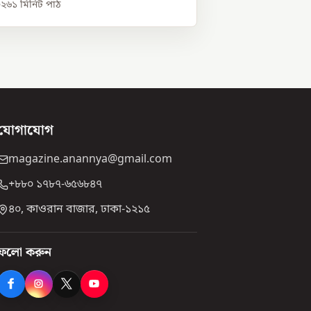
০২৬
১
মিনিট পাঠ
যোগাযোগ
magazine.anannya@gmail.com
+৮৮০ ১৭৮৭-৬৫৬৮৪৭
৪০, কাওরান বাজার, ঢাকা-১২১৫
ফলো করুন