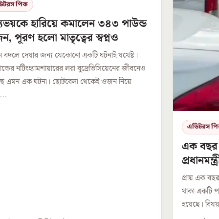
িটরস পিক
্যুভয়কে হারিয়ে কমালেন ৩৪৩ পাউন্ড
, পূরণ হলো মাতৃত্বের স্বপ্নও
 বদলে দেয়ার জন্য যেকোনো একটি ঘটনাই যথেষ্ট।
যান্ডের নটিংহ্যামশায়ারের লরা বুদ্রেভিসিয়েনের জীবনেও
ছে এমন এক ঘটনা। ছোটবেলা থেকেই ওজন নিয়ে
...
এডিটরস প
এক বছর 
প্রধানমন্
পথকুকুর
প্রায় এক বছর 
থাকা একটি প
হয়েছে। বিষয