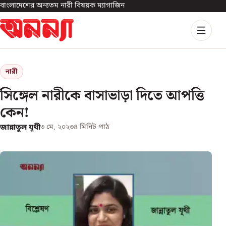
বাংলাদেশের অন্যতম নারী বিষয়ক ম্যাগাজিন
নারী
সিঙ্গেল নারীকে বাসাভাড়া দিতে আপত্তি
কেন!
জান্নাতুল যূথী
৩ মে, ২০২৩
৪
মিনিট পাঠ