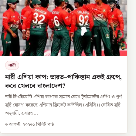
নারী
নারী এশিয়া কাপ: ভারত–পাকিস্তান একই গ্রুপে,
কবে খেলবে বাংলাদেশ?
নারী টি-টোয়েন্টি এশিয়া কাপকে সামনে রেখে টুর্নামেন্টের গ্রুপিং ও পূর্ণ
সূচি ঘোষণা করেছে এশিয়ান ক্রিকেট কাউন্সিল (এসিসি)। ঘোষিত সূচি
অনুযায়ী, এবারও...
৬ আগস্ট, ২০২৬
১
মিনিট পাঠ