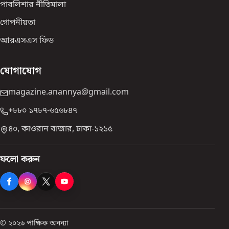
পাবলিশার নীতিমালা
গোপনীয়তা
আরএসএস ফিড
যোগাযোগ
magazine.anannya@gmail.com
+৮৮০ ১৭৮৭-৬৫৬৮৪৭
৪০, কাওরান বাজার, ঢাকা-১২১৫
ফলো করুন
© ২০২৬ পাক্ষিক অনন্যা