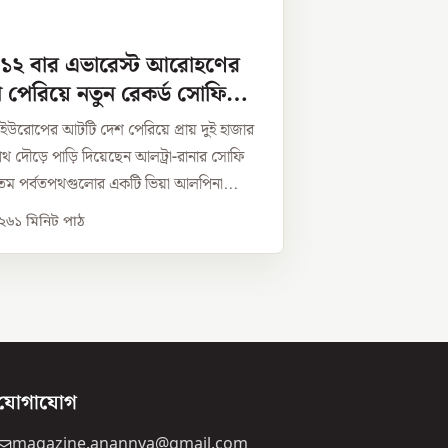
 ১২ বার এভারেস্ট আরোহণের
পেরিয়ে নতুন রেকর্ড সোফি
ে ইউরোপের আটটি দেশ পেরিয়ে প্রায় দুই হাজার
 দৌড়ে পাড়ি দিয়েছেন আলট্রা-রানার সোফি
ম পর্বতপথগুলোর একটি ভিয়া আলপিনা...
০২৬
১
মিনিট পাঠ
যোগাযোগ
magazine.anannya@gmail.com