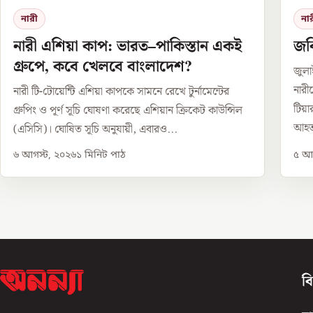
নারী
না
নারী এশিয়া কাপ: ভারত–পাকিস্তান একই
জবি
গ্রুপে, কবে খেলবে বাংলাদেশ?
জুলা
নারী
নারী টি-টোয়েন্টি এশিয়া কাপকে সামনে রেখে টুর্নামেন্টের
টিয়
গ্রুপিং ও পূর্ণ সূচি ঘোষণা করেছে এশিয়ান ক্রিকেট কাউন্সিল
আহত
(এসিসি)। ঘোষিত সূচি অনুযায়ী, এবারও...
৬ আগস্ট, ২০২৬
১
মিনিট পাঠ
৫ আগ
ব