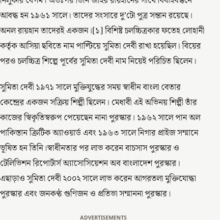
নিলুফার বেগম। অতঃপর তিনি জহির রায়হানের সাথে বিবাহবন্ধনে
আবদ্ধ হন ১৯৬১ সালে। তাদের সংসারে দু’টো পুত্র সন্তান রয়েছে।
অনল রায়হান তাদেরই একজন।[১] বিশিষ্ট চলচ্চিত্রকার ফতেহ লোহানী
কর্তৃক আসিয়া ছবিতে নাম পাল্টিয়ে সুমিতা দেবী রাখা হয়েছিল। বিয়ের
পরও চলচ্চিত্র শিল্পে পূর্বের সুমিতা দেবী নাম নিয়েই পরিচিত ছিলেন।
সুমিতা দেবী ১৯৭১ সালে মুক্তিযুদ্ধের সময় স্বাধীন বাংলা বেতার
কেন্দ্রের একজন সক্রিয় শিল্পী ছিলেন। মেধাবী এই অভিনয় শিল্পী তাঁর
কাজের স্বিকৃতিস্বরুপ পেয়েছেন নানা পুরস্কার। ১৯৬২ সালে পান অল
পাকিস্তান ক্রিটিক অ্যাওয়ার্ড এবং ১৯৬৩ সালে নিগার প্রাইজ সম্মানে
ভূষিত হন তিনি।স্বাধীনতার পর লাভ করেন বাচসাস পুরস্কার ও
টেলিভিশন রিপোর্টার্স অ্যাসোসিয়েশন অব বাংলাদেশ পুরস্কার।
এছাড়াও সুমিতা দেবী ২০০২ সালে লাভ করেন আগরতলা মুক্তিযোদ্ধা
পুরস্কার এবং জনকণ্ঠ গুণিজন ও প্রতিভা সম্মাননা পুরস্কার।
ADVERTISEMENTS