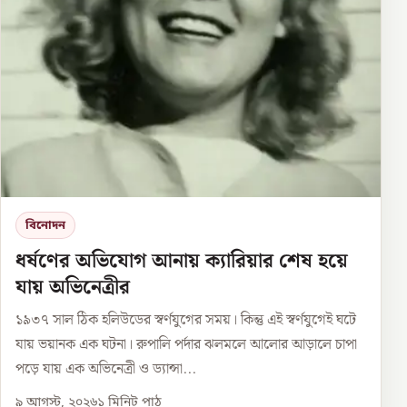
বিনোদন
ধর্ষণের অভিযোগ আনায় ক্যারিয়ার শেষ হয়ে
যায় অভিনেত্রীর
১৯৩৭ সাল ঠিক হলিউডের স্বর্ণযুগের সময়। কিন্তু এই স্বর্ণযুগেই ঘটে
যায় ভয়ানক এক ঘটনা। রুপালি পর্দার ঝলমলে আলোর আড়ালে চাপা
পড়ে যায় এক অভিনেত্রী ও ড্যান্সা...
৯ আগস্ট, ২০২৬
১
মিনিট পাঠ