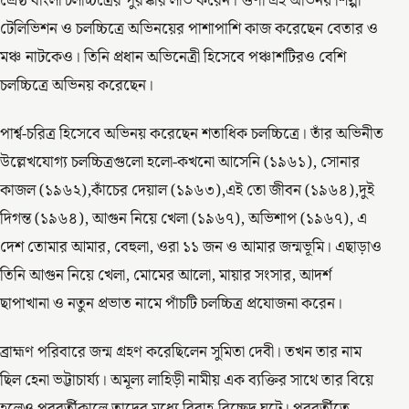
শ্রেষ্ঠ বাংলা চলচ্চিত্রের পুরস্কার লাভ করেন। গুণী এই অভিনয় শিল্পী
টেলিভিশন ও চলচ্চিত্রে অভিনয়ের পাশাপাশি কাজ করেছেন বেতার ও
মঞ্চ নাটকেও। তিনি প্রধান অভিনেত্রী হিসেবে পঞ্চাশটিরও বেশি
চলচ্চিত্রে অভিনয় করেছেন।
পার্শ্ব-চরিত্র হিসেবে অভিনয় করেছেন শতাধিক চলচ্চিত্রে। তাঁর অভিনীত
উল্লেখযোগ্য চলচ্চিত্রগুলো হলো-কখনো আসেনি (১৯৬১), সোনার
কাজল (১৯৬২),কাঁচের দেয়াল (১৯৬৩),এই তো জীবন (১৯৬৪),দুই
দিগন্ত (১৯৬৪), আগুন নিয়ে খেলা (১৯৬৭), অভিশাপ (১৯৬৭), এ
দেশ তোমার আমার, বেহুলা, ওরা ১১ জন ও আমার জন্মভূমি। এছাড়াও
তিনি আগুন নিয়ে খেলা, মোমের আলো, মায়ার সংসার, আদর্শ
ছাপাখানা ও নতুন প্রভাত নামে পাঁচটি চলচ্চিত্র প্রযোজনা করেন।
ব্রাহ্মণ পরিবারে জন্ম গ্রহণ করেছিলেন সুমিতা দেবী। তখন তার নাম
ছিল হেনা ভট্টাচার্য্য। অমূল্য লাহিড়ী নামীয় এক ব্যক্তির সাথে তার বিয়ে