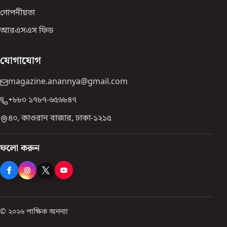
গোপনীয়তা
আরএসএস ফিড
যোগাযোগ
magazine.anannya@gmail.com
+৮৮০ ১৭৮৭-৬৫৬৮৪৭
৪০, কাওরান বাজার, ঢাকা-১২১৫
ফলো করুন
© ২০২৬ পাক্ষিক অনন্যা