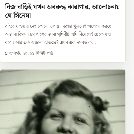
নিজ বাড়িই যখন অবরুদ্ধ কারাগার, আলোচনায়
যে সিনেমা
বাইরে যাওয়ার নেই কোনো উপায়। দরজা খুললেই অপেক্ষা করছে
অজানা বিপদ। চারপাশের জানা পৃথিবীটা যদি নিমেষেই ঢেকে যায়
রহস্য আর এক অজানা আতঙ্কে? এমন এক দমবন্ধ ক...
৯ আগস্ট, ২০২৬
১
মিনিট পাঠ