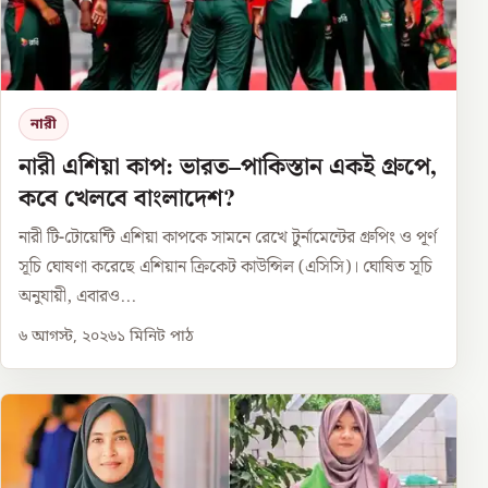
নারী
নারী এশিয়া কাপ: ভারত–পাকিস্তান একই গ্রুপে,
কবে খেলবে বাংলাদেশ?
নারী টি-টোয়েন্টি এশিয়া কাপকে সামনে রেখে টুর্নামেন্টের গ্রুপিং ও পূর্ণ
সূচি ঘোষণা করেছে এশিয়ান ক্রিকেট কাউন্সিল (এসিসি)। ঘোষিত সূচি
অনুযায়ী, এবারও...
৬ আগস্ট, ২০২৬
১
মিনিট পাঠ