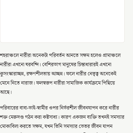
শহরাঞ্চলে নারীরা অনেকটা পরিবর্তন আনতে সক্ষম হলেও গ্রামাঞ্চলে
নারীরা এখনো ঘরবন্দি। বেশিরভাগ মানুষের চিন্তাধারারই এখনো
কুসংস্কারাচ্ছন্ন, রক্ষণশীলতায় আচ্ছন্ন। ফলে নারীর নেতৃত্ব অনেকেই
মেনে নিতে নারাজ। ফলস্বরূপ নারীরা সামাজিক কার্যক্রমে পিছিয়ে
আছে।
পরিবারের বাবা-ভাই-স্বামীর ওপর নির্ভরশীল জীবনযাপন করে নারীর
শক্ত মেরুদণ্ড গঠন করা কষ্টসাধ্য। কারণ একজন ব্যক্তি তখনই সমস্যার
মোকাবিলা করতে সক্ষম, যখন তিনি সমস্যার ভেতর জীবন যাপন