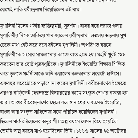
দেন রবীন্দ্রনাথ। কেউ কেউ বলেছেন নিজের নামের সঙ্গে সঙ্গতি
রেখেই নাকি রবীন্দ্রনাথ দিয়েছিলেন এই নাম।
মৃণালিনী ছিলেন গভীর ব্যক্তিত্বময়ী, সুদর্শনা। বাসর ঘরে দরাজ গলায়
মৃণালিনীর দিকে তাকিয়ে গান ধরলেন রবীন্দ্রনাথ। লজ্জায় ওড়নায় মুখ
ঢেকে মাথা হেট করে বসে রইলেন মৃণালিনী। অপরিণত বয়সে
মৃণালিনীকে সংসার সামলানোর কাজে ব্যস্ত হতে হয়। মহর্ষি খুবই স্নেহ
করতেন তার ছোট পুত্রবধূটিকে। মৃণালিনীকে ইংরেজি শিক্ষায় শিক্ষিত
করে তুলতে মহর্ষি তাকে ভর্তি করালেন কলকাতার লরেটো হাউসে।
একবছর লরেটোতে পড়াশোনা করেন মৃণালিনী। রবীন্দ্রনাথের ইচ্ছেতে
এরপর বাড়িতেই হেরম্বচন্দ্র বিদ্যারত্নের কাছে সংস্কৃত শেখার ব্যবস্থা হয়
তার। ভাশুর বীরেন্দ্রনাথের ছেলে বলেন্দ্রনাথের মাধ্যমেও ইংরেজি,
বাংলা আর সংস্কৃত সাহিত্যের সঙ্গে পরিচিত হয়েছিলেন মৃণালিনী।
ছিলেন মার্ক টোয়েনের অনুরাগী। অল্প বয়সে যেমন বিয়ে হয়েছিল
তেমনি অল্প বয়সে মাও হয়েছিলেন তিনি। ১৮৮৬ সালের ২৫ অক্টোবর