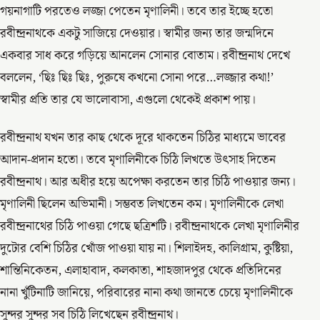
গয়নাগাটি পরতেও লজ্জা পেতেন মৃণালিনী। তবে তার ইচ্ছে হতো
রবীন্দ্রনাথকে একটু সাজিয়ে দেওয়ার। স্বামীর জন্য তার জন্মদিনে
একবার সাধ করে গড়িয়ে আনলেন সোনার বোতাম। রবীন্দ্রনাথ দেখে
বললেন, ‘ছিঃ ছিঃ ছিঃ, পুরুষে কখনো সোনা পরে…লজ্জার কথা!’
স্বামীর প্রতি তার যে ভালোবাসা, এগুলো থেকেই প্রকাশ পায়।
রবীন্দ্রনাথ যখন তার কাছ থেকে দূরে থাকতেন চিঠির মাধ্যমে ভাবের
আদান-প্রদান হতো। তবে মৃণালিনীকে চিঠি লিখতে উৎসাহ দিতেন
রবীন্দ্রনাথ। আর অধীর হয়ে অপেক্ষা করতেন তার চিঠি পাওয়ার জন্য।
মৃণালিনী ছিলেন অভিমানী। সম্ভবত লিখতেন কম। মৃণালিনীকে লেখা
রবীন্দ্রনাথের চিঠি পাওয়া গেছে ছত্রিশটি। রবীন্দ্রনাথকে লেখা মৃণালিনীর
দুটোর বেশি চিঠির খোঁজ পাওয়া যায় না। শিলাইদহ, কালিগ্রাম, কুষ্টিয়া,
শান্তিনিকেতন, এলাহাবাদ, কলকাতা, শাহজাদপুর থেকে প্রতিদিনের
নানা খুঁটিনাটি জানিয়ে, পরিবারের নানা কথা জানতে চেয়ে মৃণালিনীকে
সুন্দর সুন্দর সব চিঠি লিখেছেন রবীন্দ্রনাথ।