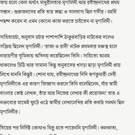
জন্ম হলো বেলা অর্থাৎ মাধুরীলতার-মৃণালিনী আর রবীন্দ্রনাথের প্রথম
সন্তান। গুরুজনদের প্রতি তার শ্রদ্ধা ও ভালবাসা ছিল গভীর। মহর্ষি
পছন্দ করেন না এমন কোনো কাজ করতে চাইতেন না মৃণালিনী।
সাহিত্যচর্চা, অনুবাদ চর্চার পাশাপাশি ঠাকুরবাড়ির নাটকের দলেও
সক্রিয় ছিলেন মৃণালিনী। ‘রাজা ও রানী’ নাটক প্রথমবার মঞ্চস্থ হলে
নারায়ণীর ভূমিকায় অভিনয় করেছিলেন তিনি। সাহিত্যে আগ্রহ
থাকলেও চিঠি আর সামান্য কিছু অনুবাদের খসড়া ছাড়া মৃণালিনী প্রায়
লিখে যাননি কিছুই। শোনা যায়, রবীন্দ্রনাথের দিদি স্বর্ণকুমারী দেবী
মৃণালিনীকে এর কারণ জিজ্ঞাসা করলে তিনি বলেছিলেন, যাঁর স্বামী
বাংলার শ্রেষ্ঠ লেখক, তাঁর আর নিজের লেখার কী প্রয়োজন! তার এ
বক্তব্যের মাঝেই ফুটে ওঠে স্বামীর লেখালেখির প্রতি কতটা সমর্থন ছিল
মৃণালিনীর।
বিয়ের পর নির্দিষ্ট কোথাও থিতু হতে পারেননি মৃণালিনী। কলকাতা,