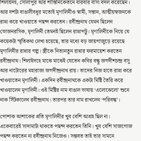
শিলাইদহ, সোলাপুর আর শান্তিনিকেতনে বারবার বাসা বদল করেছেন।
আর দশটা বাঙালীবধূর মতোই মৃণালিনীও স্বামী, সন্তান, আত্মীয়স্বজনকে
রান্না করে খাওয়াতে পছন্দ করতেন। রবীন্দ্রনাথ যেমন ছিলেন
ভোজনরসিক, মৃণালিনী তেমনই ছিলেন রান্নাপটু। মৃণালিনীকে নিয়ে যে
কয়েকটা স্মৃতিকথা লেখা হয়েছে, তার মধ্যে বড় জায়গাজুড়ে রয়েছে
মৃণালিনীর রান্নার গল্প। স্ত্রীকে নিত্যনতুন রান্নার ফরমায়েশ করতেন
রবীন্দ্রনাথ। শিলাইদহে মাঝে মাঝেই যেতেন কবির বন্ধু জগদীশচন্দ্র বসু
আর নাটোরের মহারাজা জগদীন্দ্রনাথ রায়। তাদের নিজ হাতে রান্না করে
খাওয়াতেন মৃণালিনী। একদিন রবীন্দ্রনাথকে একটা মিষ্টি তৈরি করে
খাওয়ালেন মৃণালিনী। ওই মিষ্টির নাম বাঙাল ভাষায় ‘এলোঝেলো’ শুনে
নাক সিঁটকালেন রবীন্দ্রনাথ। তারপর তার নাম রাখলেন ‘পরিবন্ধ’।
পোশাক আশাকের প্রতি মৃণালিনীর খুব বেশি আগ্রহ ছিল না।
একেবারেই সাদামাটা থাকতে পছন্দ করতেন তিনি। খুব বেশি সাজগোজ
পছন্দ করতেন না রবীন্দ্রনাথ নিজেও। সম্ভবত তাই তার সামনে