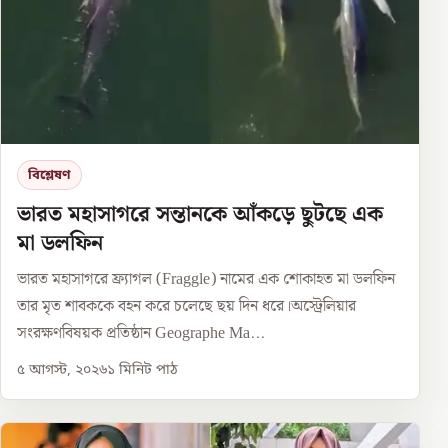
বিশ্লেষণ
ভারত মহাসাগরে সন্তানকে আঁকড়ে ছুটছে এক
মা ডলফিন
ভারত মহাসাগরে ফ্র্যাগল (Fraggle) নামের এক শোকাহত মা ডলফিন
তার মৃত শাবককে বহন করে চলেছে ছয় দিন ধরে।অস্ট্রেলিয়ার
সংরক্ষণবিষয়ক প্রতিষ্ঠান Geographe Ma...
৫ আগস্ট, ২০২৬
১
মিনিট পাঠ