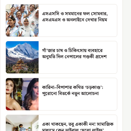
এসএসসি ও সমমানের ফল সোমবার,
এসএমএস ও অনলাইনে দেখার নিয়ম
গাঁ’জার চাষ ও চিকিৎসায় ব্যবহারে
অনুমতি দিল নেপালের গণ্ডকী প্রদেশ
কারিনা–বিপাশার কথিত ‘চড়কাণ্ড’:
পুরোনো বিতর্কে নতুন আলোচনা
একা থাকছেন, তবু একাকী নন! সামাজিক
মাধ্যমে কেন ভাইরাল ‘সলো লাইফ’