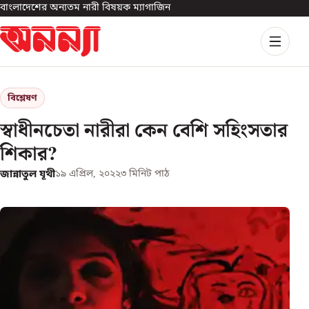
বাংলাদেশের অন্যতম নারী বিষয়ক ম্যাগাজিন
বিশ্লেষণ
স্বাধীনচেতা নারীরা কেন বেশি সহিংসতার
শিকার?
জান্নাতুল যূথী
১৯ এপ্রিল, ২০২২
৩
মিনিট পাঠ