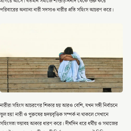
এগিয়ে আসে। বর্তমান সমাজে শাশুড়ি-ননদি থেকে শুরু করে
পরিবারের অন্যান্য নারী সদস্যও নারীর প্রতি সহিংস আচরণ করে।
নারীরা সহিংস আচরণের শিকার হয় আরও বেশি, যখন সঙ্গী নির্বাচনে
ভুল হয়! নারী ও পুরুষের হৃদয়বৃত্তিক সম্পর্ক না থাকলে সেখানে
সহিংসতা ভয়াবহ আকার ধারণ করে। দীর্ঘদিন ধরে ধর্মীয় ও সমাজের