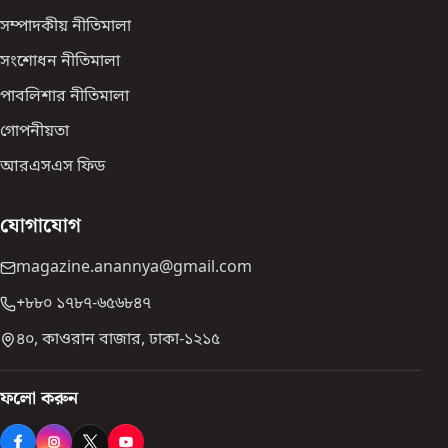
সম্পাদকীয় নীতিমালা
সংশোধন নীতিমালা
পাবলিশার নীতিমালা
গোপনীয়তা
আরএসএস ফিড
যোগাযোগ
magazine.anannya@gmail.com
+৮৮০ ১৭৮৭-৬৫৬৮৪৭
৪০, কাওরান বাজার, ঢাকা-১২১৫
ফলো করুন