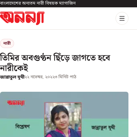
বাংলাদেশের অন্যতম নারী বিষয়ক ম্যাগাজিন
নারী
তিমির অবগুণ্ঠন ছিঁড়ে জাগতে হবে
নারীকেই
জান্নাতুল যূথী
২২ নভেম্বর, ২০২২
৩
মিনিট পাঠ