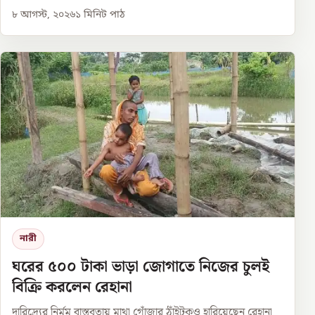
৮ আগস্ট, ২০২৬
১
মিনিট পাঠ
নারী
ঘরের ৫০০ টাকা ভাড়া জোগাতে নিজের চুলই
বিক্রি করলেন রেহানা
দারিদ্র্যের নির্মম বাস্তবতায় মাথা গোঁজার ঠাঁইটুকুও হারিয়েছেন রেহানা