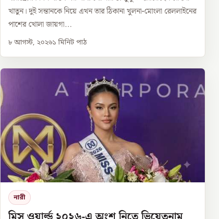
খাতুন। দুই সন্তানকে নিয়ে এখন তার ঠিকানা খুলনা-মোংলা রেললাইনের
পাশের খোলা জায়গা...
৮ আগস্ট, ২০২৬
১
মিনিট পাঠ
নারী
মিস ওয়ার্ল্ড ২০২৬-এ অংশ নিতে ভিয়েতনাম