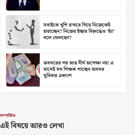
সবাইকে খুশি রাখতে গিয়ে নিজেকেই
হারাচ্ছেন? নিজের ইচ্ছার বিরুদ্ধেও ‘হ্যাঁ’
বলে ফেলছেন?
অবসরের পর আর দীর্ঘ অপেক্ষা নয়! এ
মাসেই সব শিক্ষক পাচ্ছেন অবসর
সুবিধার একাংশ
সম্পর্কিত
এই বিষয়ে আরও লেখা