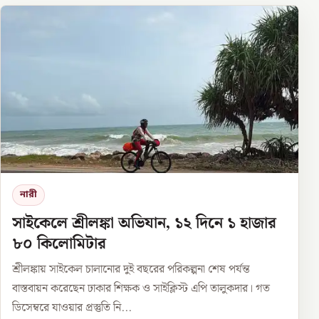
নারী
সাইকেলে শ্রীলঙ্কা অভিযান, ১২ দিনে ১ হাজার
৮০ কিলোমিটার
শ্রীলঙ্কায় সাইকেল চালানোর দুই বছরের পরিকল্পনা শেষ পর্যন্ত
বাস্তবায়ন করেছেন ঢাকার শিক্ষক ও সাইক্লিস্ট এপি তালুকদার। গত
ডিসেম্বরে যাওয়ার প্রস্তুতি নি...