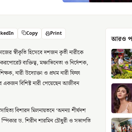
nkedIn
Copy
Print
আরও প
্ণ কাজের স্বীকৃতি হিসেবে দশজন কৃতী নারীকে
করপোরেট ব্যক্তিত্ব, মঞ্চাভিনেতা ও নির্দেশক,
্রশিক্ষক, নারী উদ্যোক্তা ও প্রথম নারী ফিফা
েবে একজন বিশিষ্ট নারী পেয়েছেন আজীবন
াহিত্য বিশারদ মিলনায়তনে ‘অনন্যা শীর্ষদশ
ের স্পিকার ড. শিরীন শারমিন চৌধুরী ও সভাপতি