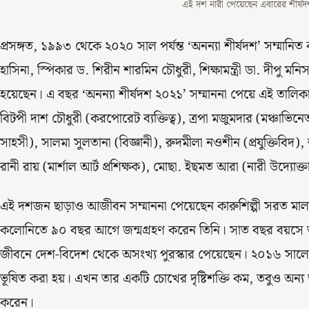
এই দশ নারী পেয়েছেন এবারের শীর্ষদশ
প্রসঙ্গত, ১৯৯৩ থেকে ২০২০ সাল পর্যন্ত ‘অনন্যা শীর্ষদশ’ সম্মানিত
হাসিনা, স্পিকার ড. শিরীন শারমিন চৌধুরী, শিক্ষামন্ত্রী ডা. দীপু 
হয়েছেন। এ বছর ‘অনন্যা শীর্ষদশ ২০২১’ সম্মাননা পেয়ে এই তালিক
বিটপী দাশ চৌধুরী (করপোরেট ব্যক্তিত্ব), ত্রপা মজুমদার (মঞ্চাভিনে
সাহসী), সালমা সুলতানা (বিজ্ঞানী), রুদমীলা নওশীন (প্রযুক্তিবিদ), 
রানী রায় (মার্শাল আর্ট প্রশিক্ষক), মোছা. ইছমত আরা (নারী উদ্যোক
এই দশজন ছাড়াও আজীবন সম্মাননা পেয়েছেন কারুশিল্পী সরত মালা চ
কলোনিতে ৯০ বছর আগে জন্মগ্রহণ করেন তিনি। সাত বছর বয়সে তার
জীবনে দেশ-বিদেশ থেকে অসংখ্য পুরস্কার পেয়েছেন। ২০১৬ সালে উই
ভূষিত করা হয়। এখন তার একটি চোখের দৃষ্টিশক্তি কম, তবুও অন্
করেন।