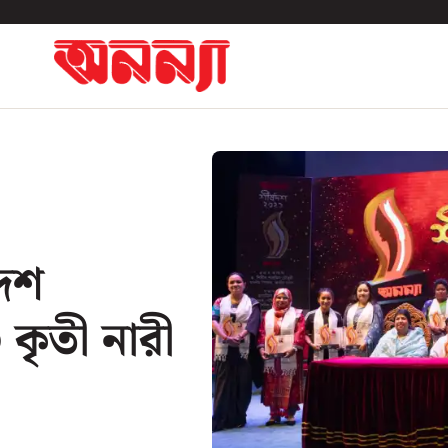
ষদশ
 কৃতী নারী