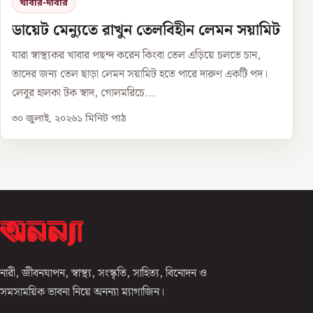
খাবার-দাবার
ডায়েট মেন্যুতে রাখুন তেলবিহীন লেমন সয়ামিট
যারা স্বাস্থ্যকর খাবার পছন্দ করেন কিংবা তেল এড়িয়ে চলতে চান,
তাদের জন্য তেল ছাড়া লেমন সয়ামিট হতে পারে দারুণ একটি পদ।
লেবুর হালকা টক স্বাদ, গোলমরিচে...
৩০ জুলাই, ২০২৬
১
মিনিট পাঠ
নারী, জীবনযাপন, স্বাস্থ্য, সংস্কৃতি, সাহিত্য, বিনোদন ও
সমসাময়িক ভাবনা নিয়ে অনন্যা ম্যাগাজিন।