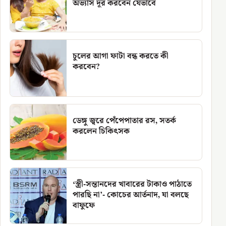
অভ্যাস দূর করবেন যেভাবে
চুলের আগা ফাটা বন্ধ করতে কী
করবেন?
ডেঙ্গু জ্বরে পেঁপেপাতার রস, সতর্ক
করলেন চিকিৎসক
‘স্ত্রী-সন্তানদের খাবারের টাকাও পাঠাতে
পারছি না’- কোচের আর্তনাদ, যা বলছে
বাফুফে