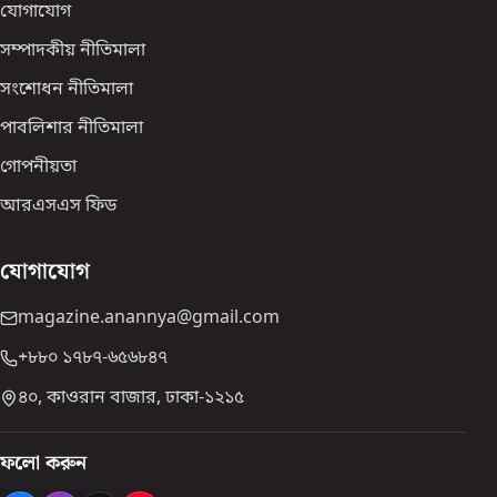
যোগাযোগ
সম্পাদকীয় নীতিমালা
সংশোধন নীতিমালা
পাবলিশার নীতিমালা
গোপনীয়তা
আরএসএস ফিড
যোগাযোগ
magazine.anannya@gmail.com
+৮৮০ ১৭৮৭-৬৫৬৮৪৭
৪০, কাওরান বাজার, ঢাকা-১২১৫
ফলো করুন