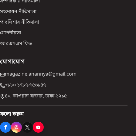
সম্পাদকীয় নীতিমালা
সংশোধন নীতিমালা
পাবলিশার নীতিমালা
গোপনীয়তা
আরএসএস ফিড
যোগাযোগ
magazine.anannya@gmail.com
+৮৮০ ১৭৮৭-৬৫৬৮৪৭
৪০, কাওরান বাজার, ঢাকা-১২১৫
ফলো করুন