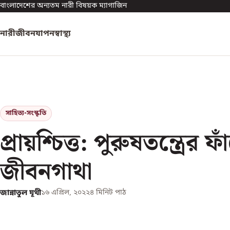
বাংলাদেশের অন্যতম নারী বিষয়ক ম্যাগাজিন
নারী
জীবনযাপন
স্বাস্থ্য
সাহিত্য-সংস্কৃতি
প্রায়শ্চিত্ত: পুরুষতন্ত্রের ফ
জীবনগাথা
জান্নাতুল যূথী
১৬ এপ্রিল, ২০২২
৪
মিনিট পাঠ