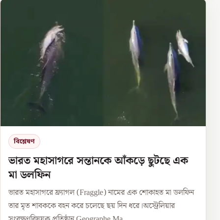
বিশ্লেষণ
ভারত মহাসাগরে সন্তানকে আঁকড়ে ছুটছে এক
মা ডলফিন
ভারত মহাসাগরে ফ্র্যাগল (Fraggle) নামের এক শোকাহত মা ডলফিন
তার মৃত শাবককে বহন করে চলেছে ছয় দিন ধরে।অস্ট্রেলিয়ার
সংরক্ষণবিষয়ক প্রতিষ্ঠান Geographe Ma...