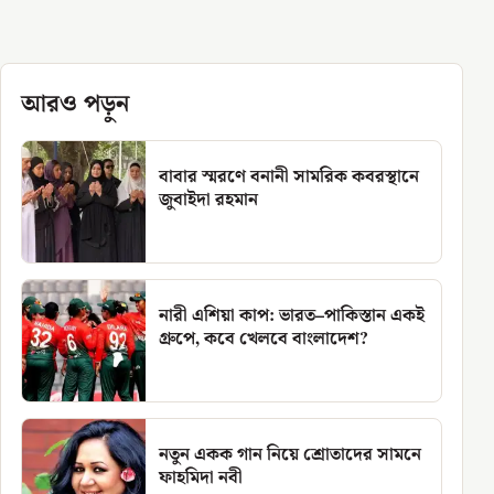
আরও পড়ুন
বাবার স্মরণে বনানী সামরিক কবরস্থানে
জুবাইদা রহমান
নারী এশিয়া কাপ: ভারত–পাকিস্তান একই
গ্রুপে, কবে খেলবে বাংলাদেশ?
নতুন একক গান নিয়ে শ্রোতাদের সামনে
ফাহমিদা নবী