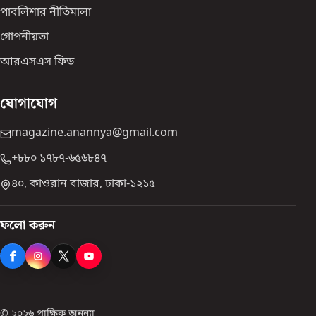
পাবলিশার নীতিমালা
গোপনীয়তা
আরএসএস ফিড
যোগাযোগ
magazine.anannya@gmail.com
+৮৮০ ১৭৮৭-৬৫৬৮৪৭
৪০, কাওরান বাজার, ঢাকা-১২১৫
ফলো করুন
© ২০২৬ পাক্ষিক অনন্যা