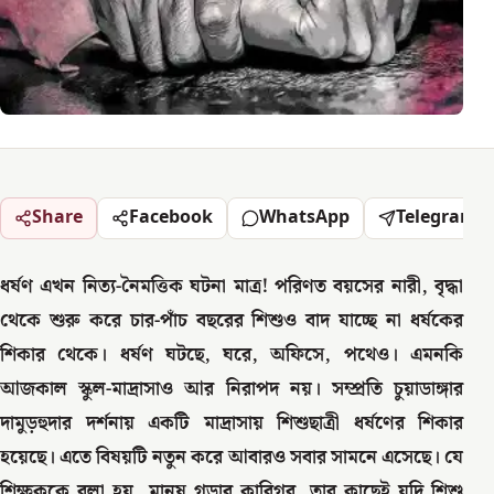
Share
Facebook
WhatsApp
Telegram
ধর্ষণ এখন নিত্য-নৈমত্তিক ঘটনা মাত্র! পরিণত বয়সের নারী, বৃদ্ধা
থেকে শুরু করে চার-পাঁচ বছরের শিশুও বাদ যাচ্ছে না ধর্ষকের
শিকার থেকে। ধর্ষণ ঘটছে, ঘরে, অফিসে, পথেও। এমনকি
আজকাল স্কুল-মাদ্রাসাও আর নিরাপদ নয়। সম্প্রতি চুয়াডাঙ্গার
দামুড়হুদার দর্শনায় একটি মাদ্রাসায় শিশুছাত্রী ধর্ষণের শিকার
হয়েছে। এতে বিষয়টি নতুন করে আবারও সবার সামনে এসেছে। যে
শিক্ষককে বলা হয় মানুষ গড়ার কারিগর, তার কাছেই যদি শিশু