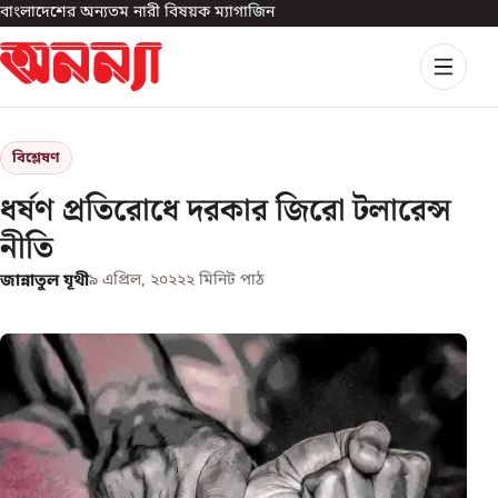
বাংলাদেশের অন্যতম নারী বিষয়ক ম্যাগাজিন
বিশ্লেষণ
ধর্ষণ প্রতিরোধে দরকার জিরো টলারেন্স
নীতি
জান্নাতুল যূথী
৯ এপ্রিল, ২০২২
২
মিনিট পাঠ