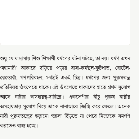
শুধু যে মাদ্রাসায় শিশু শিক্ষার্থী ধর্ষণের ঘটনা ঘটছে, তা নয়। ধর্ষণ এখন
‘মহামারী’ আকারে ছড়িয়ে পড়ায় বাসা-কর্মস্থল-ফুটপাত, হোটেল-
রেস্তোরাঁ, গণপরিবহন; সর্বত্রই একই চিত্র। ধর্ষণের জন্য পুরুষতন্ত্র
প্রতিনিয়ত ওঁৎপেতে থাকে। এই ওঁৎপেতে থাকাদের হাতে প্রথম সুযোগ
আসে নারীর অসহায়ত্ব-দারিদ্র্য। একশ্রেণীর নীচু পুরুষ নারীর
অসহায়তার সুযোগ নিয়ে তাকে নানাভাবে জিন্মি করে ফেলে। অনেক
নারী পুরুষতন্ত্রের ছড়ানো ‘জাল’ ছিঁড়তে না পেরে নিজেকে সমর্পণ
করতেও বাধ্য হচ্ছে।