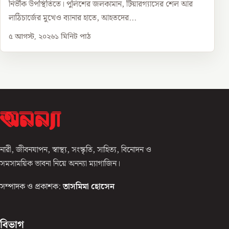
নির্ভীক উপস্থিতিতে। পুলিশের জলকামান, টিয়ারগ্যাসের শেল আর
লাঠিচার্জের মুখেও ব্যানার হাতে, আহতদের...
৫ আগস্ট, ২০২৬
১
মিনিট পাঠ
নারী, জীবনযাপন, স্বাস্থ্য, সংস্কৃতি, সাহিত্য, বিনোদন ও
সমসাময়িক ভাবনা নিয়ে অনন্যা ম্যাগাজিন।
সম্পাদক ও প্রকাশক:
তাসমিমা হোসেন
বিভাগ