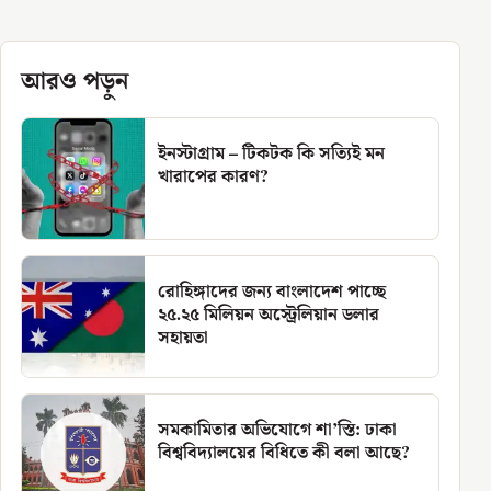
আরও পড়ুন
ইনস্টাগ্রাম – টিকটক কি সত্যিই মন
খারাপের কারণ?
রোহিঙ্গাদের জন্য বাংলাদেশ পাচ্ছে
২৫.২৫ মিলিয়ন অস্ট্রেলিয়ান ডলার
সহায়তা
সমকামিতার অভিযোগে শা’স্তি: ঢাকা
বিশ্ববিদ্যালয়ের বিধিতে কী বলা আছে?