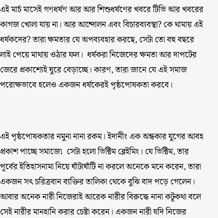
এই মার্চ মাসেই গণধর্ষণ আর আর শিশুধর্ষণের খবরে টিভি আর খবরের
কাগজ খোলা যায় না। আর আন্দোলন এবং বিচারব্যবস্থা? কে থামায় এই
ধর্ষকদের? তারা ক্ষমতার যে অপব্যবহার করছে, সেটা তো বহু বছরে
লাই পেয়ে মাথায় ওঠার ফল। ধর্ষকরা নিজেদের ক্ষমতা আর দাপটের
জেরে প্রকাশ্যেই ঘুরে বেড়াচ্ছে। কারণ, তারা জানে যে এই সমাজ
পরোক্ষভাবে হলেও একজন ধর্ষকেরই পৃষ্ঠপোষকতা করবে।
এই পৃষ্ঠপোষকতার নমুনা নানা রকম। ইদানীং এক অন্ধকার যুগের আবহ
প্রকাশ পাচ্ছে সমাজে৷ সেটা হলো ভিক্টিম ব্লেইমিং। যে ভিক্টিম, তার
পূর্বের ইতিহাসনামা নিয়ে ঘাঁটাঘাঁটি না করলে অনেকে মনে করেন, তারা
একজন সৎ চরিত্রবান ব্যক্তির তালিকা থেকে বুঝি বাদ পড়ে গেলেন।
আবার অনেক নারী নিজেরাই আরেক নারীর বিরুদ্ধে নানা কটূকথা বলে
সেই নারীর মানহানি করার চেষ্টা করেন। একজন নারী যদি নিজের