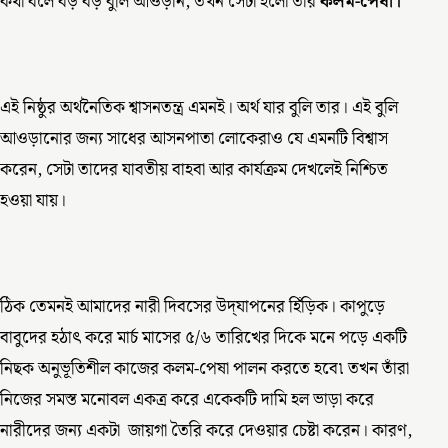
কথা বলে বড় বড় বুলি আওড়ান, তখন সেটা হলো তাঁর
কলম-পেষা।
এই নিষ্ঠুর অর্থনৈতিক শ্বাসনতন্ত্র এমনই। অর্থ যার বুলি তার। এই বুলি
আওড়ানোর জন্য সাধের আসনপাতা লোকেরাও যে এমনটি বিশ্বাস
করেন, সেটা তাদের যাবতীয় বাহবা আর কার্যক্রম দেখলেই নিশ্চিত
হওয়া যায়।
ঠিক তেমনই আমাদের নারী দিবসের উদ্‌যাপনের হিঁড়িক। কাপুড়ে
বাবুদের হঠাৎ করে মার্চ মাসের ৫/৬ তারিখের দিকে মনে পড়ে একটি
নিছক অনুভূতিশীল কাজের কলম-পেষা পালন করতে হবে৷ তখন তাঁরা
নিজের সমস্ত মনোবল একত্র করে একেকটি দামি হল ভাড়া করে
নারীদের জন্য একটা জায়গা তৈরি করে দেওয়ার চেষ্টা করেন। কারণ,