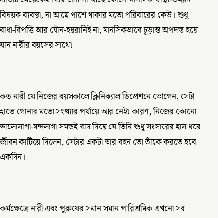
প্রতিটি মেয়েকেই। এর জন্য না আছে কোনো মানসিক স্বাস্থ্য-উন্নয়ন
বিষয়ক ব্যবস্থা, না আছে পাশে থাকার মতো পরিবারের কেউ। শুধু
বাধা-বিপত্তি আর যৌন-হয়রানিই না, মানসিকভাবে চূড়ান্ত অপদস্ত হয়ে
যান নারীর বয়সের সাথে৷
কত নারী যে নিজের বয়সকালে ক্লিনিক্যাল ডিপ্রেশনে ভোগেন, সেটা
হাতে গোনার মতো সংখ্যার পর্যায়ে আর নেই৷ কারণ, নিজের কোনো
ভালোলাগা-মন্দলাগা সমস্তই বাদ দিয়ে যে তিনি শুধু সংসারের হাল ধরে
জীবন কাটিয়ে দিলেন, সেটার একটা ভার বহন তো তাঁকে করতে হবে
একদিন।
কর্মক্ষেত্রে নারী এবং পুরুষের সমান সমান পারিশ্রমিক এখনো সব