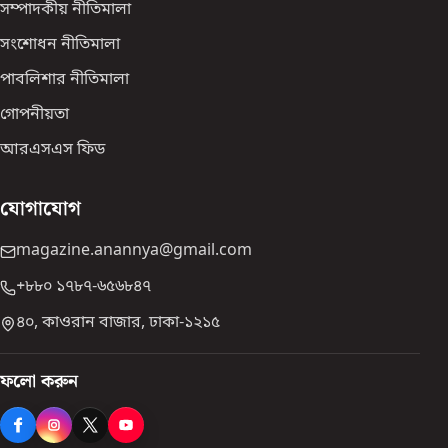
সম্পাদকীয় নীতিমালা
সংশোধন নীতিমালা
পাবলিশার নীতিমালা
গোপনীয়তা
আরএসএস ফিড
যোগাযোগ
magazine.anannya@gmail.com
+৮৮০ ১৭৮৭-৬৫৬৮৪৭
৪০, কাওরান বাজার, ঢাকা-১২১৫
ফলো করুন