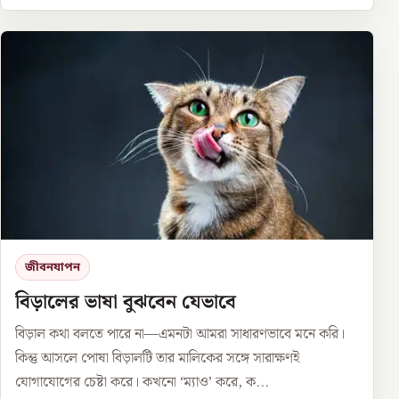
জীবনযাপন
বিড়ালের ভাষা বুঝবেন যেভাবে
বিড়াল কথা বলতে পারে না—এমনটা আমরা সাধারণভাবে মনে করি।
কিন্তু আসলে পোষা বিড়ালটি তার মালিকের সঙ্গে সারাক্ষণই
যোগাযোগের চেষ্টা করে। কখনো ‘ম্যাও’ করে, ক...