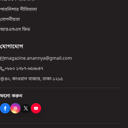
পাবলিশার নীতিমালা
গোপনীয়তা
আরএসএস ফিড
যোগাযোগ
magazine.anannya@gmail.com
+৮৮০ ১৭৮৭-৬৫৬৮৪৭
৪০, কাওরান বাজার, ঢাকা-১২১৫
ফলো করুন