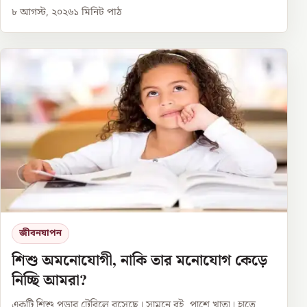
৮ আগস্ট, ২০২৬
১
মিনিট পাঠ
জীবনযাপন
শিশু অমনোযোগী, নাকি তার মনোযোগ কেড়ে
নিচ্ছি আমরা?
একটি শিশু পড়ার টেবিলে বসেছে। সামনে বই, পাশে খাতা। হাতে