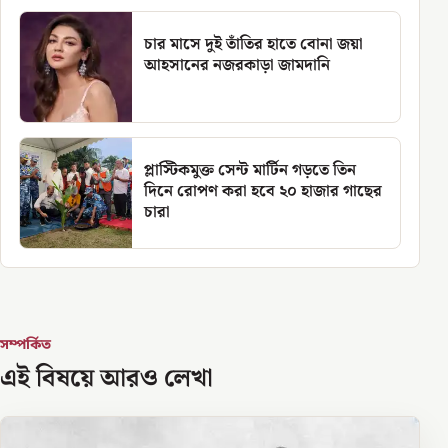
চার মাসে দুই তাঁতির হাতে বোনা জয়া
আহসানের নজরকাড়া জামদানি
প্লাস্টিকমুক্ত সেন্ট মার্টিন গড়তে তিন
দিনে রোপণ করা হবে ২০ হাজার গাছের
চারা
সম্পর্কিত
এই বিষয়ে আরও লেখা