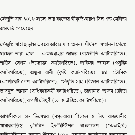
সেঁজুতি সাহা ২০১৮ সালে তার কাজের স্বীকৃতি-স্বরূপ বিল এন্ড মেলিন্ডা
এওয়ার্ড পেয়েছেন।
সেঁজুতি সাহা ছাড়াও এবছর আরও যারা অনন্যা শীর্ষদশ সম্মাননা পেতে
যাচ্ছেন তারা হলো – কামরুন্নাহার জাফর (রাজনীতি ক্যাটাগরিতে),
শাহীদা বেগম (উদ্যোক্তা ক্যাটাগরিতে), লাফিফা জামাল (প্রযুক্তি
ক্যাটাগরিতে), অল্পনা রানী (কৃষি ক্যাটাগরিতে), স্বপ্না ভৌমিক
(কর্পোরেট পেশা ক্যাটাগরিতে), সেঁজুতি সাহা (বিজ্ঞান ক্যাটাগরিতে),
তাসনুভা আনান (অধিকারকর্মী ক্যাটাগরিতে), জাহানারা আলম (ক্রীড়া
ক্যাটাগরিতে), রূপন্তী চৌধুরী (লোক-ঐতিহ্য ক্যাটাগরিতে)।
আগামীকাল ২৮ ডিসেম্বর (মঙ্গলবার) বিকেল ৪ টায় রাজধানীর
খামারবাড়িস্থ কৃষিবিদ ইন্সটিটিউশন বাংলাদেশ (কেআইবি)