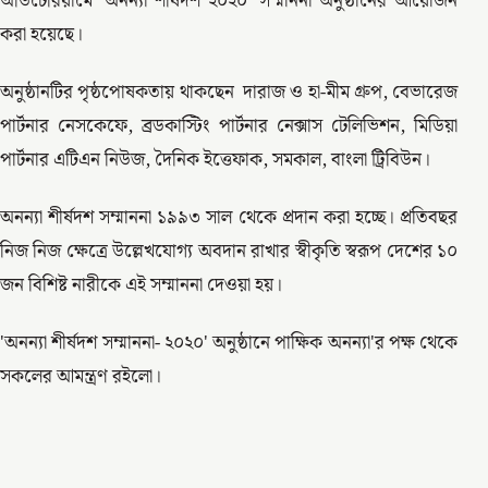
অডিটেরিয়ামে 'অনন্যা শীর্ষদশ ২০২০' সম্মাননা অনুষ্ঠানের আয়োজন
করা হয়েছে।
অনুষ্ঠানটির পৃষ্ঠপোষকতায় থাকছেন দারাজ ও হা-মীম গ্রুপ, বেভারেজ
পার্টনার নেসকেফে, ব্রডকাস্টিং পার্টনার নেক্সাস টেলিভিশন, মিডিয়া
পার্টনার এটিএন নিউজ, দৈনিক ইত্তেফাক, সমকাল, বাংলা ট্রিবিউন।
অনন্যা শীর্ষদশ সম্মাননা ১৯৯৩ সাল থেকে প্রদান করা হচ্ছে। প্রতিবছর
নিজ নিজ ক্ষেত্রে উল্লেখযোগ্য অবদান রাখার স্বীকৃতি স্বরূপ দেশের ১০
জন বিশিষ্ট নারীকে এই সম্মাননা দেওয়া হয়।
'অনন্যা শীর্ষদশ সম্মাননা- ২০২০' অনুষ্ঠানে পাক্ষিক অনন্যা'র পক্ষ থেকে
সকলের আমন্ত্রণ রইলো।