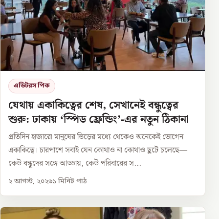
এডিটরস পিক
যেথায় একাকিত্বের শেষ, সেখানেই বন্ধুত্বের
শুরু: ঢাকায় ‘স্পিড ফ্রেন্ডিং’-এর নতুন ঠিকানা
প্রতিদিন হাজারো মানুষের ভিড়ের মধ্যে থেকেও অনেকেই ভোগেন
একাকিত্বে। চারপাশে সবাই যেন কোথাও না কোথাও ছুটে চলেছে—
কেউ বন্ধুদের সঙ্গে আড্ডায়, কেউ পরিবারের স...
২ আগস্ট, ২০২৬
১
মিনিট পাঠ