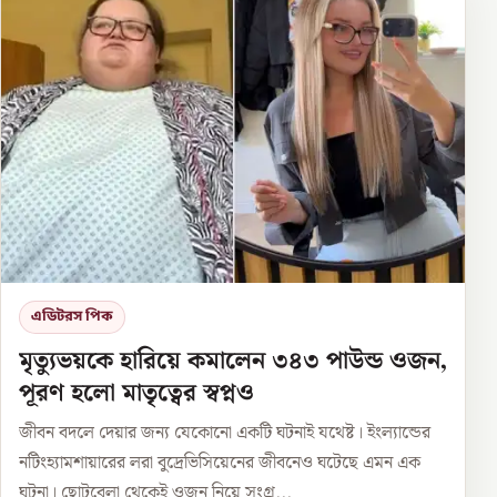
এডিটরস পিক
মৃত্যুভয়কে হারিয়ে কমালেন ৩৪৩ পাউন্ড ওজন,
পূরণ হলো মাতৃত্বের স্বপ্নও
জীবন বদলে দেয়ার জন্য যেকোনো একটি ঘটনাই যথেষ্ট। ইংল্যান্ডের
নটিংহ্যামশায়ারের লরা বুদ্রেভিসিয়েনের জীবনেও ঘটেছে এমন এক
ঘটনা। ছোটবেলা থেকেই ওজন নিয়ে সংগ্র...