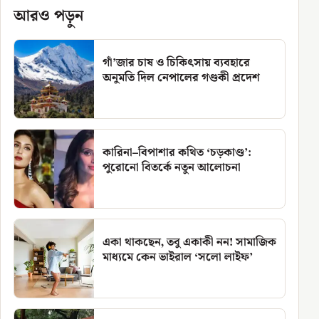
আরও পড়ুন
গাঁ’জার চাষ ও চিকিৎসায় ব্যবহারে
অনুমতি দিল নেপালের গণ্ডকী প্রদেশ
কারিনা–বিপাশার কথিত ‘চড়কাণ্ড’:
পুরোনো বিতর্কে নতুন আলোচনা
একা থাকছেন, তবু একাকী নন! সামাজিক
মাধ্যমে কেন ভাইরাল ‘সলো লাইফ’