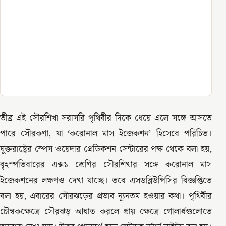
তীব্র এই সৌরশিখা সরাসরি পৃথিবীর দিকে ধেয়ে এলে সঙ্গে আসতে
পারে সৌরকণা, যা ‘করোনাল মাস ইজেকশন’ হিসেবে পরিচিত।
যুক্তরাষ্ট্রের স্পেস ওয়েদার প্রেডিকশন সেন্টারের পক্ষ থেকে বলা হয়,
বৃহস্পতিবারের এক্স১ শ্রেণির সৌরশিখার সঙ্গে করোনাল মাস
ইজেকশনের লক্ষণও দেখা যাচ্ছে। তবে এসডব্লিউপিসির বিজ্ঞপ্তিতে
বলা হয়, এবারের সৌরঝড়ের প্রভাব ন্যূনতম হওয়ার কথা। পৃথিবীর
চৌম্বকক্ষেত্রে সৌরঝড় আঘাত করলে প্রায় ক্ষেত্রে গোলার্ধগুলোতে