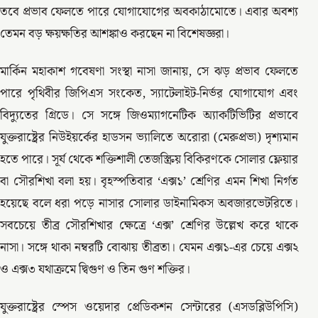
তবে প্রভাব ফেলতে পারে যোগাযোগের অবকাঠামোতে। এবার অবশ্য
তেমন বড় ক্ষয়ক্ষতির আশঙ্কাও করছেন না বিশেষজ্ঞরা।
মার্কিন মহাকাশ গবেষণা সংস্থা নাসা জানায়, সে ঝড় প্রভাব ফেলতে
পারে পৃথিবীর জিপিএস সংকেত, স্যাটেলাইট-নির্ভর যোগাযোগ এবং
বিদ্যুতের গ্রিডে। সে সঙ্গে জিওম্যাগনেটিক অ্যাকটিভিটির প্রভাবে
যুক্তরাষ্ট্রের নিউইয়র্কের হাডসন ভ্যালিতে অরোরা (মেরুপ্রভা) দৃশ্যমান
হতে পারে। সূর্য থেকে শক্তিশালী তেজস্ক্রিয় বিকিরণকে সোলার ফ্লেয়ার
বা সৌরশিখা বলা হয়। বৃহস্পতিবার ‘এক্স১’ শ্রেণির এমন শিখা নির্গত
হয়েছে বলে ধরা পড়ে নাসার সোলার ডাইনামিকস অবজারভেটরিতে।
সবচেয়ে তীব্র সৌরশিখার ক্ষেত্রে ‘এক্স’ শ্রেণির উল্লেখ করে থাকে
নাসা। সঙ্গে থাকা নম্বরটি বোঝায় তীব্রতা। যেমন এক্স১-এর চেয়ে এক্স২
ও এক্স৩ যথাক্রমে দ্বিগুণ ও তিন গুণ শক্তির।
যুক্তরাষ্ট্রের স্পেস ওয়েদার প্রেডিকশন সেন্টারের (এসডব্লিউপিসি)