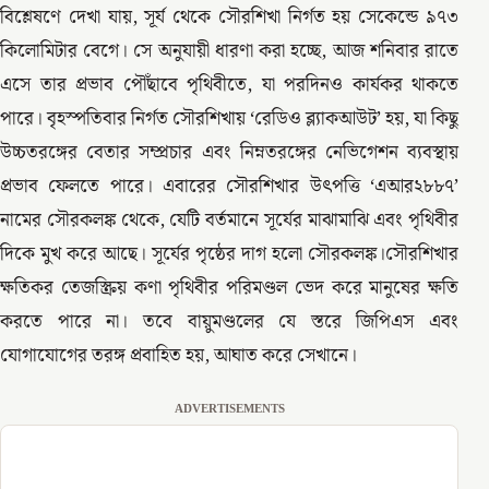
বিশ্লেষণে দেখা যায়, সূর্য থেকে সৌরশিখা নির্গত হয় সেকেন্ডে ৯৭৩
কিলোমিটার বেগে। সে অনুযায়ী ধারণা করা হচ্ছে, আজ শনিবার রাতে
এসে তার প্রভাব পৌঁছাবে পৃথিবীতে, যা পরদিনও কার্যকর থাকতে
পারে। বৃহস্পতিবার নির্গত সৌরশিখায় ‘রেডিও ব্ল্যাকআউট’ হয়, যা কিছু
উচ্চতরঙ্গের বেতার সম্প্রচার এবং নিম্নতরঙ্গের নেভিগেশন ব্যবস্থায়
প্রভাব ফেলতে পারে। এবারের সৌরশিখার উৎপত্তি ‘এআর২৮৮৭’
নামের সৌরকলঙ্ক থেকে, যেটি বর্তমানে সূর্যের মাঝামাঝি এবং পৃথিবীর
দিকে মুখ করে আছে। সূর্যের পৃষ্ঠের দাগ হলো সৌরকলঙ্ক।সৌরশিখার
ক্ষতিকর তেজস্ক্রিয় কণা পৃথিবীর পরিমণ্ডল ভেদ করে মানুষের ক্ষতি
করতে পারে না। তবে বায়ুমণ্ডলের যে স্তরে জিপিএস এবং
যোগাযোগের তরঙ্গ প্রবাহিত হয়, আঘাত করে সেখানে।
ADVERTISEMENTS