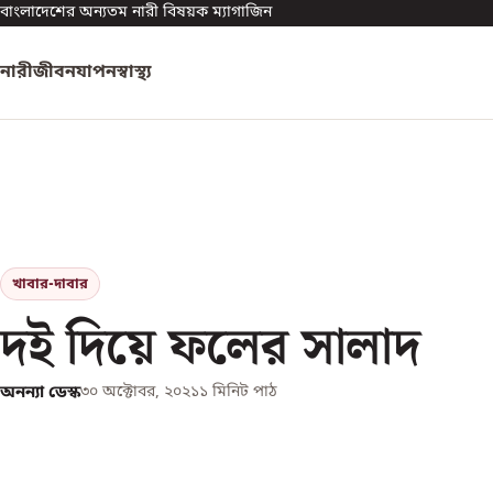
বাংলাদেশের অন্যতম নারী বিষয়ক ম্যাগাজিন
নারী
জীবনযাপন
স্বাস্থ্য
খাবার-দাবার
দই দিয়ে ফলের সালাদ
অনন্যা ডেস্ক
৩০ অক্টোবর, ২০২১
১
মিনিট পাঠ