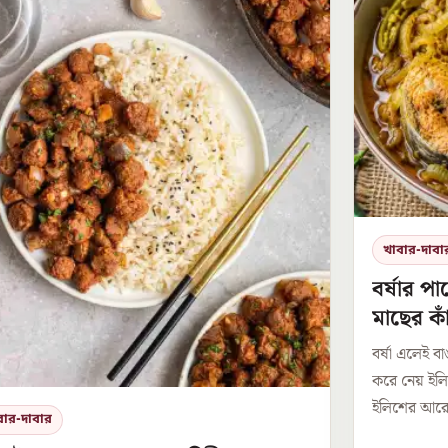
খাবার-দাবা
বর্ষার পা
মাছের কা
বর্ষা এলেই ব
করে নেয় ইল
ইলিশের আরেকট
বার-দাবার