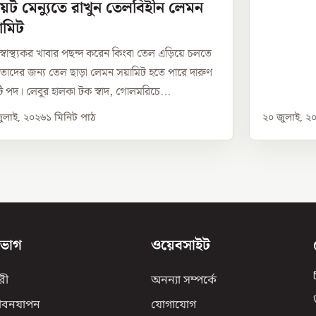
়েট মেন্যুতে রাখুন তেলবিহীন লেমন
ামিট
 স্বাস্থ্যকর খাবার পছন্দ করেন কিংবা তেল এড়িয়ে চলতে
 তাদের জন্য তেল ছাড়া লেমন সয়ামিট হতে পারে দারুণ
 পদ। লেবুর হালকা টক স্বাদ, গোলমরিচে...
ুলাই, ২০২৬
১
মিনিট পাঠ
২০ জুলাই, ২
িভাগ
ওয়েবসাইট
রী
অনন্যা সম্পর্কে
ীবনযাপন
যোগাযোগ