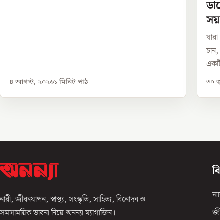
ডায
সয়
যারা
চান,
একটি
৪ আগস্ট, ২০২৬
১
মিনিট পাঠ
৩০ জ
ব
না
নারী, জীবনযাপন, স্বাস্থ্য, সংস্কৃতি, সাহিত্য, বিনোদন ও
সমসাময়িক ভাবনা নিয়ে অনন্যা ম্যাগাজিন।
জ