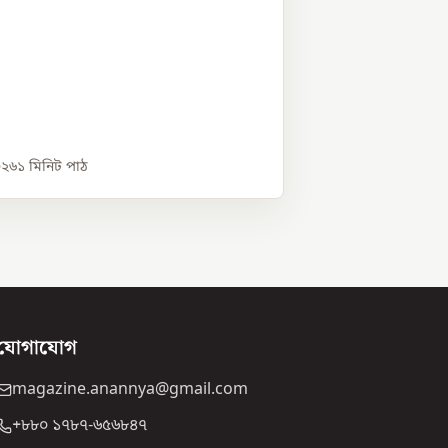
০২৬
১
মিনিট পাঠ
যোগাযোগ
magazine.anannya@gmail.com
+৮৮০ ১৭৮৭-৬৫৬৮৪৭