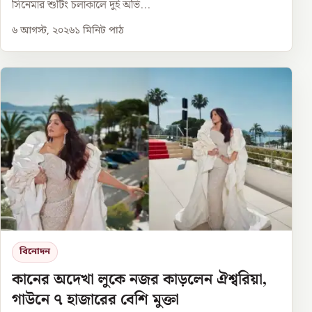
সিনেমার শুটিং চলাকালে দুই অভি...
৬ আগস্ট, ২০২৬
১
মিনিট পাঠ
বিনোদন
কানের অদেখা লুকে নজর কাড়লেন ঐশ্বরিয়া,
গাউনে ৭ হাজারের বেশি মুক্তা