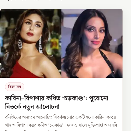
বিনোদন
কারিনা–বিপাশার কথিত ‘চড়কাণ্ড’: পুরোনো
বিতর্কে নতুন আলোচনা
বলিউডের অন্যতম আলোচিত বিতর্কগুলোর একটি হলো কারিনা কাপুর
খান ও বিপাশা বসুর কথিত ‘চড়কাণ্ড’। ২০০১ সালে মুক্তিপ্রাপ্ত অজনবি