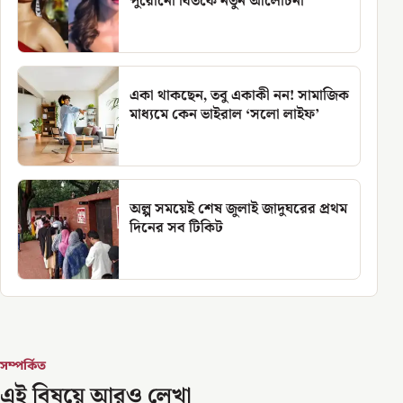
পুরোনো বিতর্কে নতুন আলোচনা
একা থাকছেন, তবু একাকী নন! সামাজিক
মাধ্যমে কেন ভাইরাল ‘সলো লাইফ’
অল্প সময়েই শেষ জুলাই জাদুঘরের প্রথম
দিনের সব টিকিট
সম্পর্কিত
এই বিষয়ে আরও লেখা