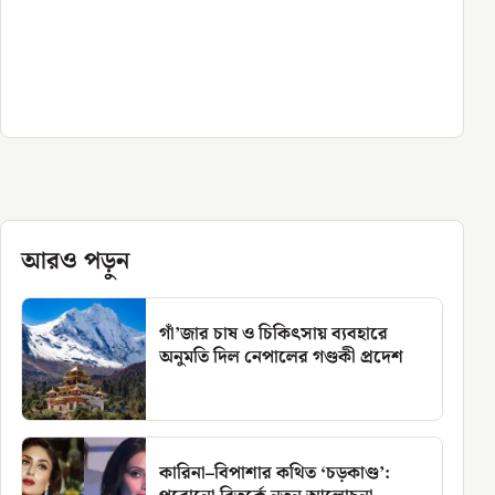
আরও পড়ুন
গাঁ’জার চাষ ও চিকিৎসায় ব্যবহারে
অনুমতি দিল নেপালের গণ্ডকী প্রদেশ
কারিনা–বিপাশার কথিত ‘চড়কাণ্ড’: