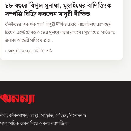
১৮ বছরে বিপুল মুনাফা, মুম্বাইয়ের বাণিজ্যিক
সম্পত্তি বিক্রি করলেন মাধুরী দীক্ষিত
বলিউডের ‘ধক ধক গার্ল’ মাধুরী দীক্ষিত এবার আলোচনায় এসেছেন
রিয়েল এস্টেটে বড় অঙ্কের মুনাফা করার কারণে। মুম্বাইয়ের অভিজাত
এলাকা আন্ধেরি পশ্চিমে প্রায়...
৬ আগস্ট, ২০২৬
১
মিনিট পাঠ
নারী, জীবনযাপন, স্বাস্থ্য, সংস্কৃতি, সাহিত্য, বিনোদন ও
সমসাময়িক ভাবনা নিয়ে অনন্যা ম্যাগাজিন।