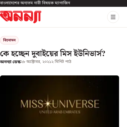
বাংলাদেশের অন্যতম নারী বিষয়ক ম্যাগাজিন
বিনোদন
কে হচ্ছেন দুবাইয়ের মিস ইউনিভার্স?
অনন্যা ডেস্ক
২৮ অক্টোবর, ২০২১
২
মিনিট পাঠ