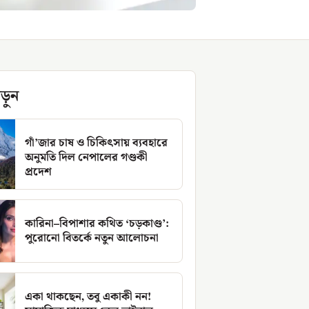
ড়ুন
গাঁ’জার চাষ ও চিকিৎসায় ব্যবহারে
অনুমতি দিল নেপালের গণ্ডকী
প্রদেশ
কারিনা–বিপাশার কথিত ‘চড়কাণ্ড’:
পুরোনো বিতর্কে নতুন আলোচনা
একা থাকছেন, তবু একাকী নন!