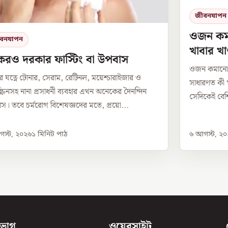
জীবনযাপন
ওজন কমাত
বনযাপন
খাবার খ
কেরও দরকার ফাস্টিং বা উপবাস
ওজন কমানো ব
ের যত্নে টোনার, সেরাম, রেটিনল, ময়েশ্চারাইজার ও
সাধারণত কী খ
্ক্রিনসহ নানা প্রসাধনী ব্যবহার এখন অনেকের দৈনন্দিন
সেদিকেই বেশি
াস। তবে চর্মরোগ বিশেষজ্ঞদের মতে, প্রয়ো...
স্ট, ২০২৬
১
মিনিট পাঠ
৬ আগস্ট, ২
িভাগ
ওয়েবসাইট