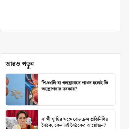
আরও পড়ুন
পিওথলি বা গলব্লাডারে পাথর হলেই কি
অস্ত্রোপচার দরকার?
ব’ন্দী সু চির সঙ্গে রেড ক্রস প্রতিনিধির
বৈঠক, কেন এই বৈঠকের আয়োজন?