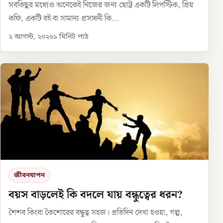
সবকিছুর মধ্যেও অনেকেই নিজের জন্য ছোট্ট একটি লিপস্টিক, প্রিয়
কফি, একটি বই বা সামান্য প্রসাধনী কি...
২ আগস্ট, ২০২৬
১
মিনিট পাঠ
জীবনযাপন
বয়স বাড়লেই কি বদলে যায় বন্ধুত্বের ধরন?
শৈশব কিংবা কৈশোরের বন্ধুত্ব সহজ। প্রতিদিন দেখা হওয়া, গল্প,