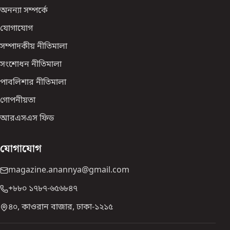
অনন্যা সম্পর্কে
যোগাযোগ
সম্পাদকীয় নীতিমালা
সংশোধন নীতিমালা
পাবলিশার নীতিমালা
গোপনীয়তা
আরএসএস ফিড
যোগাযোগ
magazine.anannya@gmail.com
+৮৮০ ১৭৮৭-৬৫৬৮৪৭
৪০, কাওরান বাজার, ঢাকা-১২১৫