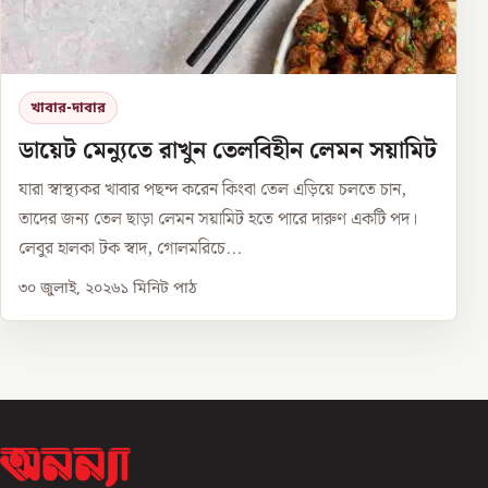
খাবার-দাবার
ডায়েট মেন্যুতে রাখুন তেলবিহীন লেমন সয়ামিট
যারা স্বাস্থ্যকর খাবার পছন্দ করেন কিংবা তেল এড়িয়ে চলতে চান,
তাদের জন্য তেল ছাড়া লেমন সয়ামিট হতে পারে দারুণ একটি পদ।
লেবুর হালকা টক স্বাদ, গোলমরিচে...
৩০ জুলাই, ২০২৬
১
মিনিট পাঠ