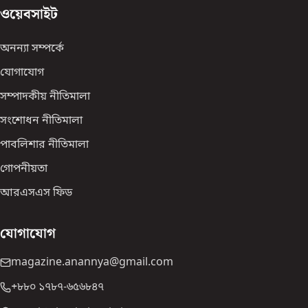
ওয়েবসাইট
অনন্যা সম্পর্কে
যোগাযোগ
সম্পাদকীয় নীতিমালা
সংশোধন নীতিমালা
পাবলিশার নীতিমালা
গোপনীয়তা
আরএসএস ফিড
যোগাযোগ
magazine.anannya@gmail.com
+৮৮০ ১৭৮৭-৬৫৬৮৪৭