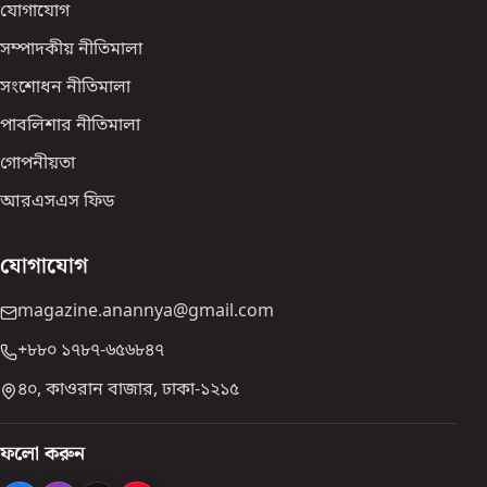
যোগাযোগ
সম্পাদকীয় নীতিমালা
সংশোধন নীতিমালা
পাবলিশার নীতিমালা
গোপনীয়তা
আরএসএস ফিড
যোগাযোগ
magazine.anannya@gmail.com
+৮৮০ ১৭৮৭-৬৫৬৮৪৭
৪০, কাওরান বাজার, ঢাকা-১২১৫
ফলো করুন