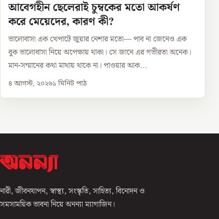
আবেগহীন ছেলেরাই চুম্বকের মতো আকর্ষণ
করে মেয়েদের, কারণ কী?
ভালোবাসা এক খেপাটে জুয়ার নেশার মতো— পাব না জেনেও এক
বুক ভালোবাসা নিয়ে অপেক্ষায় থাকা। সে জানে এর গভীরতা অনেক।
মান-সম্মানের কথা মাথায় থাকে না। পাওয়ার আক...
৪ আগস্ট, ২০২৬
১
মিনিট পাঠ
নারী, জীবনযাপন, স্বাস্থ্য, সংস্কৃতি, সাহিত্য, বিনোদন ও
সমসাময়িক ভাবনা নিয়ে অনন্যা ম্যাগাজিন।